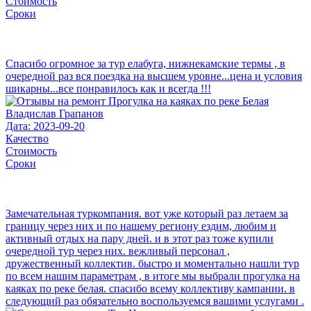
Стоимость
Сроки
Спасибо огромное за тур елабуга, нижнекамские термы , в
очередной раз вся поездка на высшем уровне...цена и условия
шикарны...все понравилось как и всегда !!!
Владислав Грапанов
Дата: 2023-09-20
Качество
Стоимость
Сроки
Замечательная туркомпания. вот уже который раз летаем за
границу через них и по нашему региону ездим, любим и
активный отдых на пару дней. и в этот раз тоже купили
очередной тур через них. вежливый персонал ,
дружественный коллектив. быстро и моментально нашли тур
по всем нашим параметрам , в итоге мы выбрали прогулка на
каяках по реке белая. спасибо всему коллективу кампании. в
следующий раз обязательно воспользуемся вашими услугами .