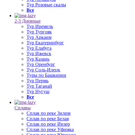
Тур Розовые скалы
Все
2-3 Дневные
Тур Иремель
Тур Тургояк
Тур Аркаим
Тур Екатеринбург
Тур Елабуга
Тур Ижевск
Тур Казань
Тур Оренбург
Тур Соль-Илецк
Туры по Башкирии
Тур Пермь
Тур Таганай
Тур Нугуш
Все
Сплавы
Сплав по реке Зилим
Сплав по реке Белая
Сплав по реке Инзер
Сплав по реке Уфимка
Сплав по реке Юрюзань