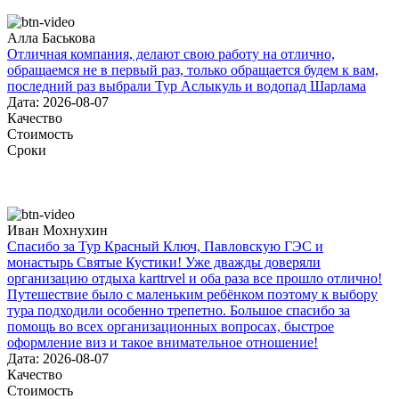
Алла Баськова
Отличная компания, делают свою работу на отлично,
обращаемся не в первый раз, только обращается будем к вам,
последний раз выбрали Тур Аслыкуль и водопад Шарлама
Дата: 2026-08-07
Качество
Стоимость
Сроки
Иван Мохнухин
Спасибо за Тур Красный Ключ, Павловскую ГЭС и
монастырь Святые Кустики! Уже дважды доверяли
организацию отдыха karttrvel и оба раза все прошло отлично!
Путешествие было с маленьким ребёнком поэтому к выбору
тура подходили особенно трепетно. Большое спасибо за
помощь во всех организационных вопросах, быстрое
оформление виз и такое внимательное отношение!
Дата: 2026-08-07
Качество
Стоимость