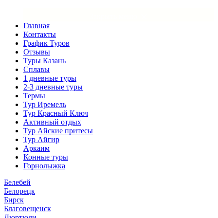
×
Закрыть меню
Главная
Контакты
График Туров
Отзывы
Туры Казань
Сплавы
1 дневные туры
2-3 дневные туры
Термы
Тур Иремель
Тур Красный Ключ
Активный отдых
Тур Айские притесы
Тур Айгир
Аркаим
Конные туры
Горнолыжка
Белебей
Белорецк
Бирск
Благовещенск
Дюртюли