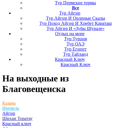
Тур Пермские термы
Все
Тур Айгир
Тур Айгир И Орлиные Скалы
Тур Поход Айгир И Хребет Караташ
Тур Айгир И «Зубы Шурале»
Отдых на море
Тур Турция
Тур ОАЭ
Тур Египет
Тур Тайланд
Красный Ключ
Красный Ключ
На выходные
из
Благовещенска
Казань
Иремель
Айгир
Шихан Торатау
Красный ключ