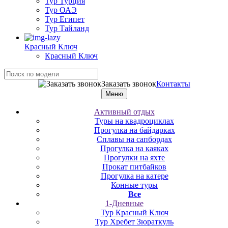
Тур Турция
Тур ОАЭ
Тур Египет
Тур Тайланд
Красный Ключ
Красный Ключ
Заказать звонок
Контакты
Меню
Активный отдых
Туры на квадроциклах
Прогулка на байдарках
Сплавы на сапбордах
Прогулка на каяках
Прогулки на яхте
Прокат питбайков
Прогулка на катере
Конные туры
Все
1-Дневные
Тур Красный Ключ
Тур Хребет Зюраткуль