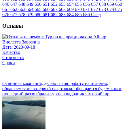
646
647
648
649
650
651
652
653
654
655
656
657
658
659
660
661
662
663
664
665
666
667
668
669
670
671
672
673
674
675
676
677
678
679
680
681
682
683
684
685
686
След
Отзывы
Виолетта Завозина
Дата: 2023-09-18
Качество
Стоимость
Сроки
Отличная компания, делают свою работу на отлично,
обращаемся не в первый раз, только обращается будем к вам,
последний раз выбрали тур на квадрациклах на айгир