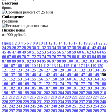
Быстрая
бронь
Соблюдение
графиков
Низкие цены
от 900 рублей
Пред
1
2
3
4
5
6
7
8
9
10
11
12
13
14
15
16
17
18
19
20
21
22
23
24
25
26
27
28
29
30
31
32
33
34
35
36
37
38
39
40
41
42
43
44
45
46
47
48
49
50
51
52
53
54
55
56
57
58
59
60
61
62
63
64
65
66
67
68
69
70
71
72
73
74
75
76
77
78
79
80
81
82
83
84
85
86
87
88
89
90
91
92
93
94
95
96
97
98
99
100
101
102
103
104
105
106
107
108
109
110
111
112
113
114
115
116
117
118
119
120
121
122
123
124
125
126
127
128
129
130
131
132
133
134
135
136
137
138
139
140
141
142
143
144
145
146
147
148
149
150
151
152
153
154
155
156
157
158
159
160
161
162
163
164
165
166
167
168
169
170
171
172
173
174
175
176
177
178
179
180
181
182
183
184
185
186
187
188
189
190
191
192
193
194
195
196
197
198
199
200
201
202
203
204
205
206
207
208
209
210
211
212
213
214
215
216
217
218
219
220
221
222
223
224
225
226
227
228
229
230
231
232
233
234
235
236
237
238
239
240
241
242
243
244
245
246
247
248
249
250
251
252
253
254
255
256
257
258
259
260
261
262
263
264
265
266
267
268
269
270