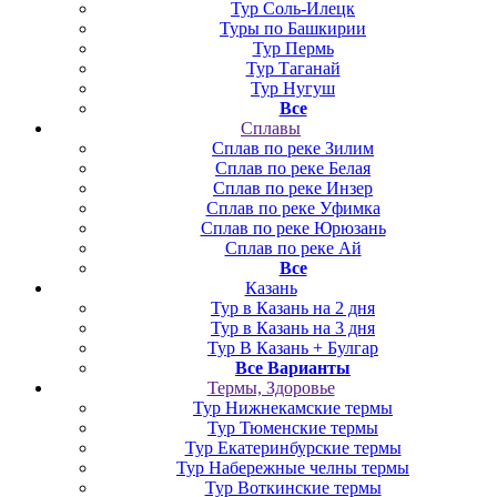
Тур Соль-Илецк
Туры по Башкирии
Тур Пермь
Тур Таганай
Тур Нугуш
Все
Сплавы
Сплав по реке Зилим
Сплав по реке Белая
Сплав по реке Инзер
Сплав по реке Уфимка
Сплав по реке Юрюзань
Сплав по реке Ай
Все
Казань
Тур в Казань на 2 дня
Тур в Казань на 3 дня
Тур В Казань + Булгар
Все Варианты
Термы, Здоровье
Тур Нижнекамские термы
Тур Тюменские термы
Тур Екатеринбурские термы
Тур Набережные челны термы
Тур Воткинские термы