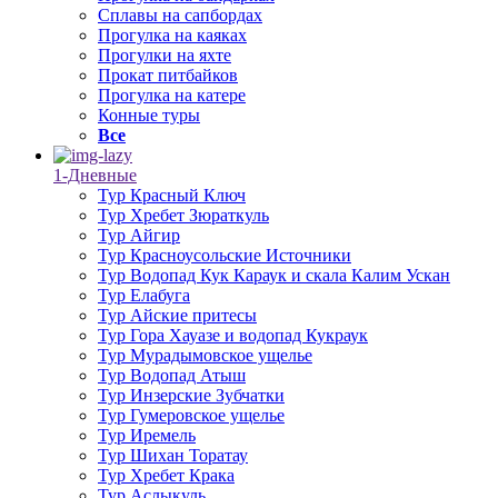
Сплавы на сапбордах
Прогулка на каяках
Прогулки на яхте
Прокат питбайков
Прогулка на катере
Конные туры
Все
1-Дневные
Тур Красный Ключ
Тур Хребет Зюраткуль
Тур Айгир
Тур Красноусольские Источники
Тур Водопад Кук Караук и скала Калим Ускан
Тур Елабуга
Тур Айские притесы
Тур Гора Хауазе и водопад Кукраук
Тур Мурадымовское ущелье
Тур Водопад Атыш
Тур Инзерские Зубчатки
Тур Гумеровское ущелье
Тур Иремель
Тур Шихан Торатау
Тур Хребет Крака
Тур Аслыкуль