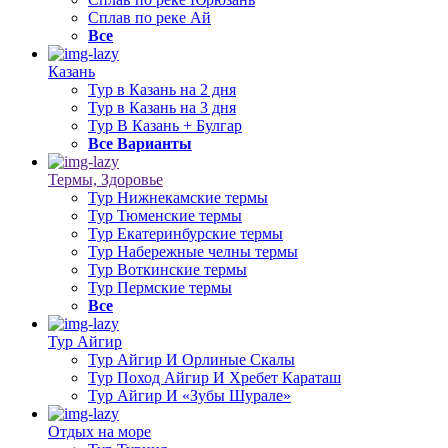
Сплав по реке Ай
Все
Казань
Тур в Казань на 2 дня
Тур в Казань на 3 дня
Тур В Казань + Булгар
Все Варианты
Термы, Здоровье
Тур Нижнекамские термы
Тур Тюменские термы
Тур Екатеринбурские термы
Тур Набережные челны термы
Тур Воткинские термы
Тур Пермские термы
Все
Тур Айгир
Тур Айгир И Орлиные Скалы
Тур Поход Айгир И Хребет Караташ
Тур Айгир И «Зубы Шурале»
Отдых на море