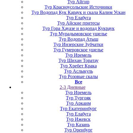
Тур Айгир
Тур Красноусольские Источники
Тур Водопад Кук Караук и скала Калим Ускан
Тур Елабуга
Тур Айские притесы
Тур Гора Хауазе и водопад Кукраук
Тур Мурадымовское ущелье
Тур Водопад Атыш
Тур Инзерские Зубчатки
Тур Гумеровское ущелье
Тур Иремель
Тур Шихан Торатау
Тур Хребет Крака
Тур Аслыкуль
Тур Розовые скалы
Все
2-3 Дневные
Тур Иремель
Тур Тургояк
Тур Аркаим
Тур Екатеринбург
Тур Елабуга
Тур Ижевск
Тур Казань
Тур Оренбург