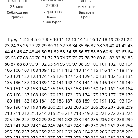
Соблюдаем
Быстрая
график
бронь
Было
< 700 туров
Пред
1
2
3
4
5
6
7
8
9
10
11
12
13
14
15
16
17
18
19
20
21
22
23
24
25
26
27
28
29
30
31
32
33
34
35
36
37
38
39
40
41
42
43
44
45
46
47
48
49
50
51
52
53
54
55
56
57
58
59
60
61
62
63
64
65
66
67
68
69
70
71
72
73
74
75
76
77
78
79
80
81
82
83
84
85
86
87
88
89
90
91
92
93
94
95
96
97
98
99
100
101
102
103
104
105
106
107
108
109
110
111
112
113
114
115
116
117
118
119
120
121
122
123
124
125
126
127
128
129
130
131
132
133
134
135
136
137
138
139
140
141
142
143
144
145
146
147
148
149
150
151
152
153
154
155
156
157
158
159
160
161
162
163
164
165
166
167
168
169
170
171
172
173
174
175
176
177
178
179
180
181
182
183
184
185
186
187
188
189
190
191
192
193
194
195
196
197
198
199
200
201
202
203
204
205
206
207
208
209
210
211
212
213
214
215
216
217
218
219
220
221
222
223
224
225
226
227
228
229
230
231
232
233
234
235
236
237
238
239
240
241
242
243
244
245
246
247
248
249
250
251
252
253
254
255
256
257
258
259
260
261
262
263
264
265
266
267
268
269
270
271
272
273
274
275
276
277
278
279
280
281
282
283
284