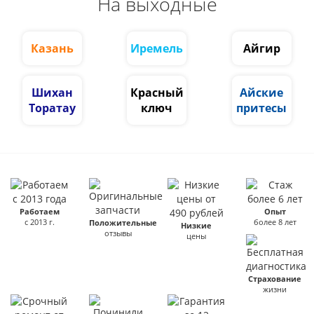
На выходные
Казань
Иремель
Айгир
Шихан
Красный
Айские
Торатау
ключ
притесы
Работаем
Опыт
с 2013 г.
более 8 лет
Положительные
Низкие
отзывы
цены
Страхование
жизни