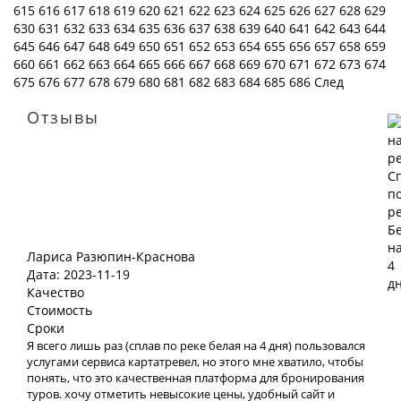
615
616
617
618
619
620
621
622
623
624
625
626
627
628
629
630
631
632
633
634
635
636
637
638
639
640
641
642
643
644
645
646
647
648
649
650
651
652
653
654
655
656
657
658
659
660
661
662
663
664
665
666
667
668
669
670
671
672
673
674
675
676
677
678
679
680
681
682
683
684
685
686
След
Отзывы
Лариса Разюпин-Краснова
Дата: 2023-11-19
Качество
Стоимость
Сроки
Я всего лишь раз (сплав по реке белая на 4 дня) пользовался
услугами сервиса картатревел, но этого мне хватило, чтобы
понять, что это качественная платформа для бронирования
туров. хочу отметить невысокие цены, удобный сайт и