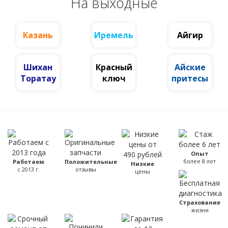
На выходные
Казань
Иремель
Айгир
Шихан
Красный
Айские
Торатау
ключ
притесы
Опыт
более 8 лет
Работаем
Положительные
Низкие
с 2013 г.
отзывы
цены
Страхование
жизни