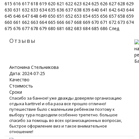
615
616
617
618
619
620
621
622
623
624
625
626
627
628
629
630
631
632
633
634
635
636
637
638
639
640
641
642
643
644
645
646
647
648
649
650
651
652
653
654
655
656
657
658
659
660
661
662
663
664
665
666
667
668
669
670
671
672
673
674
675
676
677
678
679
680
681
682
683
684
685
686
След
Отзывы
Антонина Стельникова
Дата: 2024-07-25
Качество
Стоимость
Сроки
Спасибо за банное! уже дважды доверяли организацию
отдыха karttrvel и оба раза все прошло отлично!
путешествие было с маленьким ребёнком поэтому к
выбору тура подходили особенно трепетно. большое
спасибо за помощь во всех организационных вопросах,
быстрое оформление виз и такое внимательное
отношение!