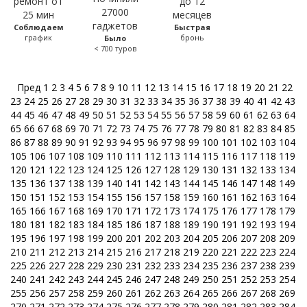
Соблюдаем
Быстрая
график
бронь
Было
< 700 туров
Пред
1
2
3
4
5
6
7
8
9
10
11
12
13
14
15
16
17
18
19
20
21
22
23
24
25
26
27
28
29
30
31
32
33
34
35
36
37
38
39
40
41
42
43
44
45
46
47
48
49
50
51
52
53
54
55
56
57
58
59
60
61
62
63
64
65
66
67
68
69
70
71
72
73
74
75
76
77
78
79
80
81
82
83
84
85
86
87
88
89
90
91
92
93
94
95
96
97
98
99
100
101
102
103
104
105
106
107
108
109
110
111
112
113
114
115
116
117
118
119
120
121
122
123
124
125
126
127
128
129
130
131
132
133
134
135
136
137
138
139
140
141
142
143
144
145
146
147
148
149
150
151
152
153
154
155
156
157
158
159
160
161
162
163
164
165
166
167
168
169
170
171
172
173
174
175
176
177
178
179
180
181
182
183
184
185
186
187
188
189
190
191
192
193
194
195
196
197
198
199
200
201
202
203
204
205
206
207
208
209
210
211
212
213
214
215
216
217
218
219
220
221
222
223
224
225
226
227
228
229
230
231
232
233
234
235
236
237
238
239
240
241
242
243
244
245
246
247
248
249
250
251
252
253
254
255
256
257
258
259
260
261
262
263
264
265
266
267
268
269
270
271
272
273
274
275
276
277
278
279
280
281
282
283
284