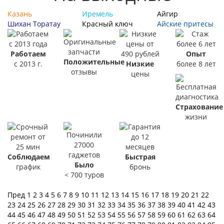
Казань
Иремель
Айгир
Шихан Торатау
Красный ключ
Айские притесы
Работаем
Опыт
Положительные
с 2013 г.
Низкие
более 8 лет
отзывы
цены
Страхование
жизни
Соблюдаем
Быстрая
Было
график
бронь
< 700 туров
Пред
1
2
3
4
5
6
7
8
9
10
11
12
13
14
15
16
17
18
19
20
21
22
23
24
25
26
27
28
29
30
31
32
33
34
35
36
37
38
39
40
41
42
43
44
45
46
47
48
49
50
51
52
53
54
55
56
57
58
59
60
61
62
63
64