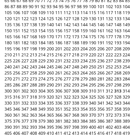
65
66
67
68
69
70
71
72
73
74
75
76
77
78
79
80
81
82
83
84
85
86
87
88
89
90
91
92
93
94
95
96
97
98
99
100
101
102
103
104
105
106
107
108
109
110
111
112
113
114
115
116
117
118
119
120
121
122
123
124
125
126
127
128
129
130
131
132
133
134
135
136
137
138
139
140
141
142
143
144
145
146
147
148
149
150
151
152
153
154
155
156
157
158
159
160
161
162
163
164
165
166
167
168
169
170
171
172
173
174
175
176
177
178
179
180
181
182
183
184
185
186
187
188
189
190
191
192
193
194
195
196
197
198
199
200
201
202
203
204
205
206
207
208
209
210
211
212
213
214
215
216
217
218
219
220
221
222
223
224
225
226
227
228
229
230
231
232
233
234
235
236
237
238
239
240
241
242
243
244
245
246
247
248
249
250
251
252
253
254
255
256
257
258
259
260
261
262
263
264
265
266
267
268
269
270
271
272
273
274
275
276
277
278
279
280
281
282
283
284
285
286
287
288
289
290
291
292
293
294
295
296
297
298
299
300
301
302
303
304
305
306
307
308
309
310
311
312
313
314
315
316
317
318
319
320
321
322
323
324
325
326
327
328
329
330
331
332
333
334
335
336
337
338
339
340
341
342
343
344
345
346
347
348
349
350
351
352
353
354
355
356
357
358
359
360
361
362
363
364
365
366
367
368
369
370
371
372
373
374
375
376
377
378
379
380
381
382
383
384
385
386
387
388
389
390
391
392
393
394
395
396
397
398
399
400
401
402
403
404
405
406
407
408
409
410
411
412
413
414
415
416
417
418
419