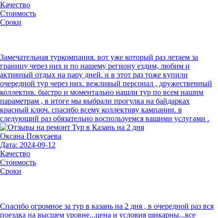
Качество
Стоимость
Сроки
Замечательная туркомпания. вот уже который раз летаем за
границу через них и по нашему региону ездим, любим и
активный отдых на пару дней. и в этот раз тоже купили
очередной тур через них. вежливый персонал , дружественный
коллектив. быстро и моментально нашли тур по всем нашим
параметрам , в итоге мы выбрали прогулка на байдарках
красный ключ. спасибо всему коллективу кампании. в
следующий раз обязательно воспользуемся вашими услугами .
Оксана Покусаева
Дата: 2024-09-12
Качество
Стоимость
Сроки
Спасибо огромное за тур в казань на 2 дня , в очередной раз вся
поездка на высшем уровне...цена и условия шикарны...все