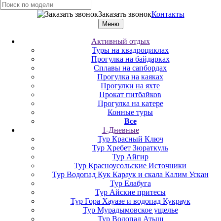
Заказать звонок
Контакты
Меню
Активный отдых
Туры на квадроциклах
Прогулка на байдарках
Сплавы на сапбордах
Прогулка на каяках
Прогулки на яхте
Прокат питбайков
Прогулка на катере
Конные туры
Все
1-Дневные
Тур Красный Ключ
Тур Хребет Зюраткуль
Тур Айгир
Тур Красноусольские Источники
Тур Водопад Кук Караук и скала Калим Ускан
Тур Елабуга
Тур Айские притесы
Тур Гора Хауазе и водопад Кукраук
Тур Мурадымовское ущелье
Тур Водопад Атыш