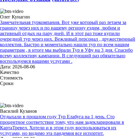
Олег Кунагин
Замечательная туркомпания. Вот уже который раз летаем за
границу через них и по нашему региону ездим, любим и
активный отдых на пару дней. И в этот раз тоже купили
очередной тур через них. Вежливый персонал , дружественный
коллектив. Быстро и моментально нашли тур по всем нашим
параметрам , в итоге мы выбрали Тур в Уфу на 3 дня. Спасибо
всему коллективу кампании. В следующий раз обязательно
воспользуемся вашими услугами .
Дата: 2026-08-06
Качество
Стоимость
Сроки
Василий Кузанов
Отдыхали в прошлом году Тур Елабуга на 1 день. Сто
процентное соответствие тому, что нам задекларировали в
КартаТревел. Хотели и в этом году воспользоваться их
услугами, но видимо эта пандемия все испортит.