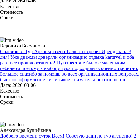
Дата: 2026-08-06
Качество
Стоимость
Сроки
Вероника Босманова
Спасибо за Тур Аркаим, озеро Талкас и хребет Ирендык на 3
дня! Уже дважды доверяли организацию отдыха karttrvel и оба
раза все прошло отлично! Путешествие было с маленьким
ребёнком поэтому к выбору тура подходили особенно трепетно.
Большое спасибо за помощь во всех организационных вопросах,
быстрое оформление виз и такое внимательное отношение!
Дата: 2026-08-06
Качество
Стоимость
Сроки
Александра Бушейкина
Доброго времени суток Всем! Советую данную тур агенство! 2