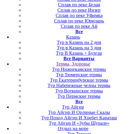
Сплав по реке Белая
Сплав по реке Инзер
Сплав по реке Уфимка
Сплав по реке Юрюзань
Сплав по реке Ай
Все
Казань
Тур в Казань на 2 дня
Тур в Казань на 3 дня
Тур В Казань + Булгар
Все Варианты
Термы, Здоровье
Тур Нижнекамские термы
Тур Тюменские термы
Тур Екатеринбурские термы
Тур Набережные челны термы
Тур Воткинские термы
Тур Пермские термы
Все
Тур Айгир
Тур Айгир И Орлиные Скалы
Тур Поход Айгир И Хребет Караташ
Тур Айгир И «Зубы Шурале»
Отдых на море
Тур Турция