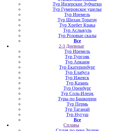
Тур Инзерские Зубчатки
Тур Гумеровское ущелье
Тур Иремель
Тур Шихан Торатау
Тур Хребет Крака
Тур Аслыкуль
Тур Розовые скалы
Все
2-3 Дневные
Тур Иремель
Тур Тургояк
Тур Аркаим
Тур Екатеринбург
Тур Елабуга
Тур Ижевск
Тур Казань
Тур Оренбург
Тур Соль-Илецк
Туры по Башкирии
Тур Пермь
Тур Таганай
Тур Нугуш
Все
Сплавы
Сплав по реке Зилим