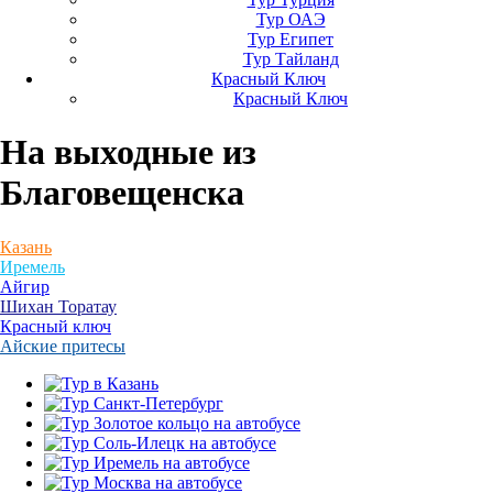
Тур ОАЭ
Тур Египет
Тур Тайланд
Красный Ключ
Красный Ключ
На выходные
из
Благовещенска
Казань
Иремель
Айгир
Шихан Торатау
Красный ключ
Айские притесы