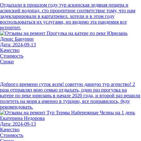
Отдыхали в прошлом году тур аскинская ледяная пещера и
асинский водопад. сто процентное соответствие тому, что нам
задекларировали в картатревел. хотели и в этом году
воспользоваться их услугами, но видимо эта пандемия все
испортит.
Денис Банунин
Дата: 2024-09-13
Качество
Стоимость
Сроки
Доброго времени суток всем! советую данную тур агенство! 2
раза отправлял мою семью отдыхать, один раз прогулка на
катере по реке юрюзань в начале 2020 года, и второй раз решили
полететь на моря а именно в турцию, все понравилось, буду
рекомендовать.
Екатерина Недорова
Дата: 2024-09-13
Качество
Стоимость
Сроки