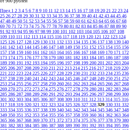
от 900 рублей
Пред
1
2
3
4
5
6
7
8
9
10
11
12
13
14
15
16
17
18
19
20
21
22
23
24
25
26
27
28
29
30
31
32
33
34
35
36
37
38
39
40
41
42
43
44
45
46
47
48
49
50
51
52
53
54
55
56
57
58
59
60
61
62
63
64
65
66
67
68
69
70
71
72
73
74
75
76
77
78
79
80
81
82
83
84
85
86
87
88
89
90
91
92
93
94
95
96
97
98
99
100
101
102
103
104
105
106
107
108
109
110
111
112
113
114
115
116
117
118
119
120
121
122
123
124
125
126
127
128
129
130
131
132
133
134
135
136
137
138
139
140
141
142
143
144
145
146
147
148
149
150
151
152
153
154
155
156
157
158
159
160
161
162
163
164
165
166
167
168
169
170
171
172
173
174
175
176
177
178
179
180
181
182
183
184
185
186
187
188
189
190
191
192
193
194
195
196
197
198
199
200
201
202
203
204
205
206
207
208
209
210
211
212
213
214
215
216
217
218
219
220
221
222
223
224
225
226
227
228
229
230
231
232
233
234
235
236
237
238
239
240
241
242
243
244
245
246
247
248
249
250
251
252
253
254
255
256
257
258
259
260
261
262
263
264
265
266
267
268
269
270
271
272
273
274
275
276
277
278
279
280
281
282
283
284
285
286
287
288
289
290
291
292
293
294
295
296
297
298
299
300
301
302
303
304
305
306
307
308
309
310
311
312
313
314
315
316
317
318
319
320
321
322
323
324
325
326
327
328
329
330
331
332
333
334
335
336
337
338
339
340
341
342
343
344
345
346
347
348
349
350
351
352
353
354
355
356
357
358
359
360
361
362
363
364
365
366
367
368
369
370
371
372
373
374
375
376
377
378
379
380
381
382
383
384
385
386
387
388
389
390
391
392
393
394
395
396