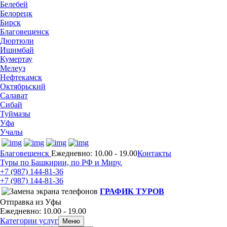
Белебей
Белорецк
Бирск
Благовещенск
Дюртюли
Ишимбай
Кумертау
Мелеуз
Нефтекамск
Октябрьский
Салават
Сибай
Туймазы
Уфа
Учалы
Благовещенск
Ежедневно: 10.00 - 19.00
Контакты
Туры по Башкирии, по РФ и Миру.
+7 (987)
144-81-36
+7 (987)
144-81-36
ГРАФИК ТУРОВ
Отправка из Уфы
Ежедневно: 10.00 - 19.00
Категории услуг
Меню