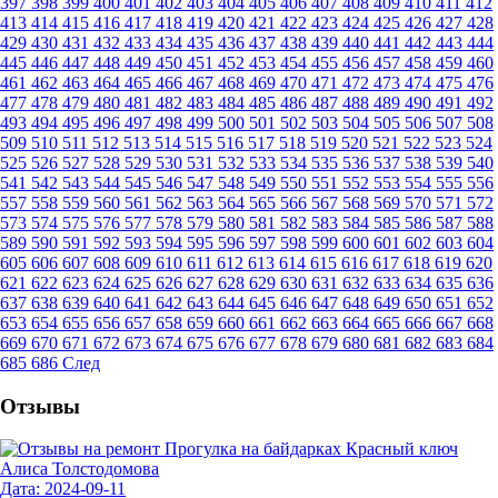
397
398
399
400
401
402
403
404
405
406
407
408
409
410
411
412
413
414
415
416
417
418
419
420
421
422
423
424
425
426
427
428
429
430
431
432
433
434
435
436
437
438
439
440
441
442
443
444
445
446
447
448
449
450
451
452
453
454
455
456
457
458
459
460
461
462
463
464
465
466
467
468
469
470
471
472
473
474
475
476
477
478
479
480
481
482
483
484
485
486
487
488
489
490
491
492
493
494
495
496
497
498
499
500
501
502
503
504
505
506
507
508
509
510
511
512
513
514
515
516
517
518
519
520
521
522
523
524
525
526
527
528
529
530
531
532
533
534
535
536
537
538
539
540
541
542
543
544
545
546
547
548
549
550
551
552
553
554
555
556
557
558
559
560
561
562
563
564
565
566
567
568
569
570
571
572
573
574
575
576
577
578
579
580
581
582
583
584
585
586
587
588
589
590
591
592
593
594
595
596
597
598
599
600
601
602
603
604
605
606
607
608
609
610
611
612
613
614
615
616
617
618
619
620
621
622
623
624
625
626
627
628
629
630
631
632
633
634
635
636
637
638
639
640
641
642
643
644
645
646
647
648
649
650
651
652
653
654
655
656
657
658
659
660
661
662
663
664
665
666
667
668
669
670
671
672
673
674
675
676
677
678
679
680
681
682
683
684
685
686
След
Отзывы
Алиса Толстодомова
Дата: 2024-09-11