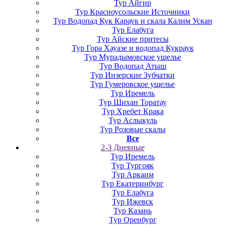
Тур Айгир
Тур Красноусольские Источники
Тур Водопад Кук Караук и скала Калим Ускан
Тур Елабуга
Тур Айские притесы
Тур Гора Хауазе и водопад Кукраук
Тур Мурадымовское ущелье
Тур Водопад Атыш
Тур Инзерские Зубчатки
Тур Гумеровское ущелье
Тур Иремель
Тур Шихан Торатау
Тур Хребет Крака
Тур Аслыкуль
Тур Розовые скалы
Все
2-3 Дневные
Тур Иремель
Тур Тургояк
Тур Аркаим
Тур Екатеринбург
Тур Елабуга
Тур Ижевск
Тур Казань
Тур Оренбург