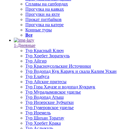
Сплавы на сапбордах
Прогулка на каяках
Прогулки на яхте
Прокат питбайков
Прогулка на катере
Конные туры
Все
1-Дневные
Тур Красный Ключ
Тур Хребет Зюраткуль
Тур Айгир
Тур Красноусольские Источники
Тур Водопад Кук Караук и скала Калим Ускан
Тур Елабуга
Тур Айские притесы
Тур Гора Хауазе и водопад Кукраук
Тур Мурадымовское ущелье
Тур Водопад Атыш
Тур Инзерские Зубчатки
Тур Гумеровское ущелье
Тур Иремель
Тур Шихан Торатау
Тур Хребет Крака
Тур Аслыкуль