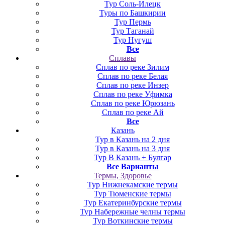
Тур Соль-Илецк
Туры по Башкирии
Тур Пермь
Тур Таганай
Тур Нугуш
Все
Сплавы
Сплав по реке Зилим
Сплав по реке Белая
Сплав по реке Инзер
Сплав по реке Уфимка
Сплав по реке Юрюзань
Сплав по реке Ай
Все
Казань
Тур в Казань на 2 дня
Тур в Казань на 3 дня
Тур В Казань + Булгар
Все Варианты
Термы, Здоровье
Тур Нижнекамские термы
Тур Тюменские термы
Тур Екатеринбурские термы
Тур Набережные челны термы
Тур Воткинские термы