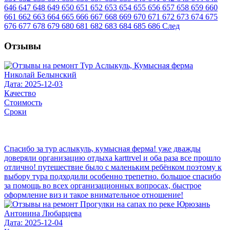
646
647
648
649
650
651
652
653
654
655
656
657
658
659
660
661
662
663
664
665
666
667
668
669
670
671
672
673
674
675
676
677
678
679
680
681
682
683
684
685
686
След
Отзывы
Николай Белынский
Дата: 2025-12-03
Качество
Стоимость
Сроки
Спасибо за тур аслыкуль, кумысная ферма! уже дважды
доверяли организацию отдыха karttrvel и оба раза все прошло
отлично! путешествие было с маленьким ребёнком поэтому к
выбору тура подходили особенно трепетно. большое спасибо
за помощь во всех организационных вопросах, быстрое
оформление виз и такое внимательное отношение!
Антонина Любарцева
Дата: 2025-12-04