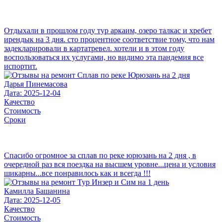
Отдыхали в прошлом году тур аркаим, озеро талкас и хребет
ирендык на 3 дня. сто процентное соответствие тому, что нам
задекларировали в картатревел. хотели и в этом году
воспользоваться их услугами, но видимо эта пандемия все
испортит.
Дарья Пинемасова
Дата: 2025-12-04
Качество
Стоимость
Сроки
Спасибо огромное за сплав по реке юрюзань на 2 дня , в
очередной раз вся поездка на высшем уровне...цена и условия
шикарны...все понравилось как и всегда !!!
Камилла Башанина
Дата: 2025-12-05
Качество
Стоимость