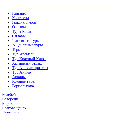
×
Закрыть меню
Главная
Контакты
График Туров
Отзывы
Туры Казань
Сплавы
1 дневные туры
2-3 дневные туры
Термы
Тур Иремель
Тур Красный Ключ
Активный отдых
Тур Айские притесы
Тур Айгир
Аркаим
Конные туры
Горнолыжка
Белебей
Белорецк
Бирск
Благовещенск
Дюртюли