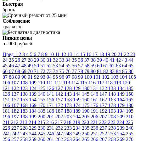
Быстрая
бронь
Соблюдение
графиков
Низкие цены
от 900 рублей
Пред
1
2
3
4
5
6
7
8
9
10
11
12
13
14
15
16
17
18
19
20
21
22
23
24
25
26
27
28
29
30
31
32
33
34
35
36
37
38
39
40
41
42
43
44
45
46
47
48
49
50
51
52
53
54
55
56
57
58
59
60
61
62
63
64
65
66
67
68
69
70
71
72
73
74
75
76
77
78
79
80
81
82
83
84
85
86
87
88
89
90
91
92
93
94
95
96
97
98
99
100
101
102
103
104
105
106
107
108
109
110
111
112
113
114
115
116
117
118
119
120
121
122
123
124
125
126
127
128
129
130
131
132
133
134
135
136
137
138
139
140
141
142
143
144
145
146
147
148
149
150
151
152
153
154
155
156
157
158
159
160
161
162
163
164
165
166
167
168
169
170
171
172
173
174
175
176
177
178
179
180
181
182
183
184
185
186
187
188
189
190
191
192
193
194
195
196
197
198
199
200
201
202
203
204
205
206
207
208
209
210
211
212
213
214
215
216
217
218
219
220
221
222
223
224
225
226
227
228
229
230
231
232
233
234
235
236
237
238
239
240
241
242
243
244
245
246
247
248
249
250
251
252
253
254
255
256
257
258
259
260
261
262
263
264
265
266
267
268
269
270