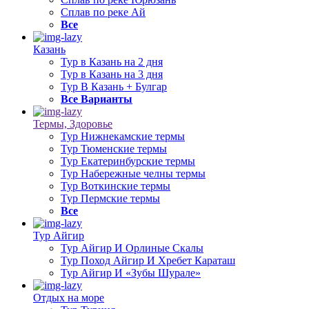
Сплав по реке Ай
Все
Казань
Тур в Казань на 2 дня
Тур в Казань на 3 дня
Тур В Казань + Булгар
Все Варианты
Термы, Здоровье
Тур Нижнекамские термы
Тур Тюменские термы
Тур Екатеринбурские термы
Тур Набережные челны термы
Тур Воткинские термы
Тур Пермские термы
Все
Тур Айгир
Тур Айгир И Орлиные Скалы
Тур Поход Айгир И Хребет Караташ
Тур Айгир И «Зубы Шурале»
Отдых на море