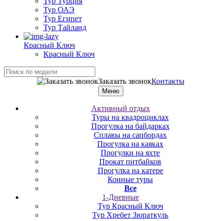
Тур Турция
Тур ОАЭ
Тур Египет
Тур Тайланд
Красный Ключ
Красный Ключ
Заказать звонок
Контакты
Меню
Активный отдых
Туры на квадроциклах
Прогулка на байдарках
Сплавы на сапбордах
Прогулка на каяках
Прогулки на яхте
Прокат питбайков
Прогулка на катере
Конные туры
Все
1-Дневные
Тур Красный Ключ
Тур Хребет Зюраткуль