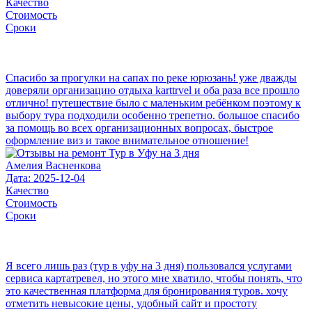
Качество
Стоимость
Сроки
Спасибо за прогулки на сапах по реке юрюзань! уже дважды
доверяли организацию отдыха karttrvel и оба раза все прошло
отлично! путешествие было с маленьким ребёнком поэтому к
выбору тура подходили особенно трепетно. большое спасибо
за помощь во всех организационных вопросах, быстрое
оформление виз и такое внимательное отношение!
Амелия Васненкова
Дата: 2025-12-04
Качество
Стоимость
Сроки
Я всего лишь раз (тур в уфу на 3 дня) пользовался услугами
сервиса картатревел, но этого мне хватило, чтобы понять, что
это качественная платформа для бронирования туров. хочу
отметить невысокие цены, удобный сайт и простоту