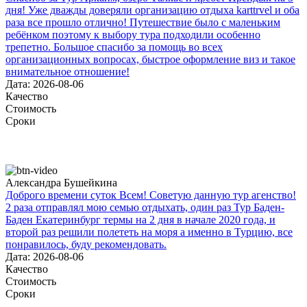
дня! Уже дважды доверяли организацию отдыха karttrvel и оба
раза все прошло отлично! Путешествие было с маленьким
ребёнком поэтому к выбору тура подходили особенно
трепетно. Большое спасибо за помощь во всех
организационных вопросах, быстрое оформление виз и такое
внимательное отношение!
Дата: 2026-08-06
Качество
Стоимость
Сроки
Александра Бушейкина
Доброго времени суток Всем! Советую данную тур агенство!
2 раза отправлял мою семью отдыхать, один раз Тур Баден-
Баден Екатеринбург термы на 2 дня в начале 2020 года, и
второй раз решили полететь на моря а именно в Турцию, все
понравилось, буду рекомендовать.
Дата: 2026-08-06
Качество
Стоимость
Сроки