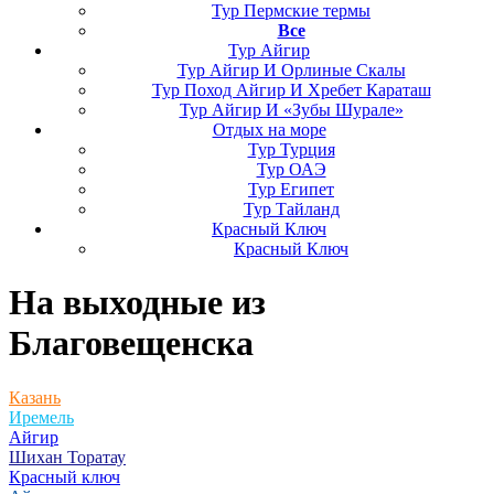
Тур Пермские термы
Все
Тур Айгир
Тур Айгир И Орлиные Скалы
Тур Поход Айгир И Хребет Караташ
Тур Айгир И «Зубы Шурале»
Отдых на море
Тур Турция
Тур ОАЭ
Тур Египет
Тур Тайланд
Красный Ключ
Красный Ключ
На выходные
из
Благовещенска
Казань
Иремель
Айгир
Шихан Торатау
Красный ключ