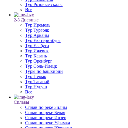
Тур Розовые скалы
Все
2-3 Дневные
Тур Иремель
Тур Тургояк
Тур Аркаим
Тур Екатеринбург
Тур Елабуга
Тур Ижевск
Тур Казань
Тур Оренбург
Тур Соль-Илецк
Туры по Башкирии
Тур Пермь
Тур Таганай
Тур Нугуш
Все
Сплавы
Сплав по реке Зилим
Сплав по реке Белая
Сплав по реке Инзер
Сплав по реке Уфимка
Сплав по реке Юрюзань