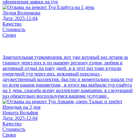
оформления заявки на тур
Лидия Волникова
Дата: 2025-12-04
Качество
Стоимость
Сроки
Замечательная туркомпания. вот уже который раз летаем за
границу через них и по нашему региону ездим, любим и
активный отдых на пару дней. и в этот раз тоже купили
очередной тур через них. вежливый персонал ,
дружественный коллектив. быстро и моментально нашли тур
по всем нашим параметрам , в итоге мы выбрали тур елабуга
на 1 день. спасибо всему коллективу кампании. в следующий
раз обязательно воспользуемся вашими услугами .
Никита Вольфов
Дата: 2025-12-04
Качество
Стоимость
Сроки