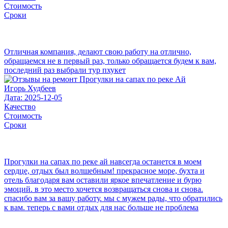
Стоимость
Сроки
Отличная компания, делают свою работу на отлично,
обращаемся не в первый раз, только обращается будем к вам,
последний раз выбрали тур пхукет
Игорь Худбеев
Дата: 2025-12-05
Качество
Стоимость
Сроки
Прогулки на сапах по реке ай навсегда останется в моем
сердце, отдых был волшебным! прекрасное море, бухта и
отель благодаря вам оставили яркое впечатление и бурю
эмоций. в это место хочется возвращаться снова и снова.
спасибо вам за вашу работу. мы с мужем рады, что обратились
к вам. теперь с вами отдых для нас больше не проблема