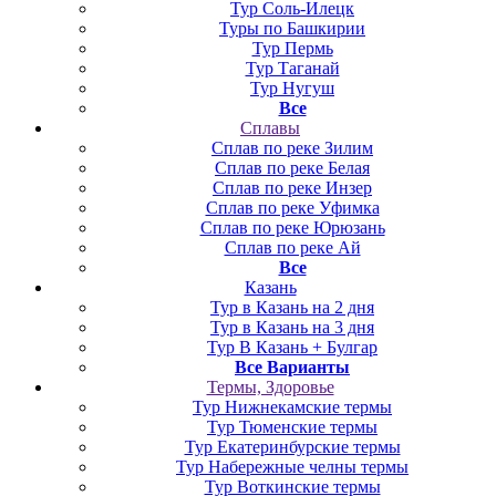
Тур Соль-Илецк
Туры по Башкирии
Тур Пермь
Тур Таганай
Тур Нугуш
Все
Сплавы
Сплав по реке Зилим
Сплав по реке Белая
Сплав по реке Инзер
Сплав по реке Уфимка
Сплав по реке Юрюзань
Сплав по реке Ай
Все
Казань
Тур в Казань на 2 дня
Тур в Казань на 3 дня
Тур В Казань + Булгар
Все Варианты
Термы, Здоровье
Тур Нижнекамские термы
Тур Тюменские термы
Тур Екатеринбурские термы
Тур Набережные челны термы
Тур Воткинские термы