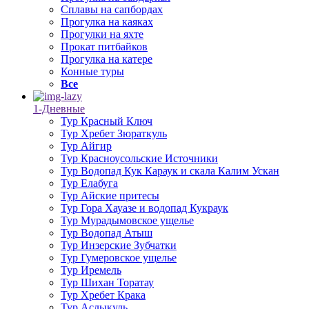
Сплавы на сапбордах
Прогулка на каяках
Прогулки на яхте
Прокат питбайков
Прогулка на катере
Конные туры
Все
1-Дневные
Тур Красный Ключ
Тур Хребет Зюраткуль
Тур Айгир
Тур Красноусольские Источники
Тур Водопад Кук Караук и скала Калим Ускан
Тур Елабуга
Тур Айские притесы
Тур Гора Хауазе и водопад Кукраук
Тур Мурадымовское ущелье
Тур Водопад Атыш
Тур Инзерские Зубчатки
Тур Гумеровское ущелье
Тур Иремель
Тур Шихан Торатау
Тур Хребет Крака
Тур Аслыкуль