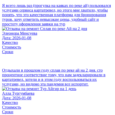
Я всего лишь раз (прогулка на каяках по реке ай) пользовался
услугами сервиса картатревел, но этого мне хватило, чтобы
понять, что это качественная платформа для бронирования
туров. хочу отметить невысокие цены, удобный сайт и
простоту оформления заявки на тур
Элеонора Менсуева
Дата: 2026-01-08
Качество
Стоимость
Сроки
Отдыхали в прошлом году сплав по реке ай на 2 дня. сто
процентное соответствие тому, что нам задекларировали в
картатревел. хотели и в этом году воспользоваться их
услугами, но видимо эта пандемия все испортит.
Алла Тургумбаева
Дата: 2026-01-08
Качество
Стоимость
Сроки