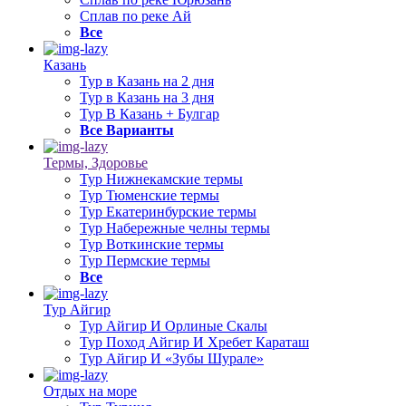
Сплав по реке Ай
Все
Казань
Тур в Казань на 2 дня
Тур в Казань на 3 дня
Тур В Казань + Булгар
Все Варианты
Термы, Здоровье
Тур Нижнекамские термы
Тур Тюменские термы
Тур Екатеринбурские термы
Тур Набережные челны термы
Тур Воткинские термы
Тур Пермские термы
Все
Тур Айгир
Тур Айгир И Орлиные Скалы
Тур Поход Айгир И Хребет Караташ
Тур Айгир И «Зубы Шурале»
Отдых на море