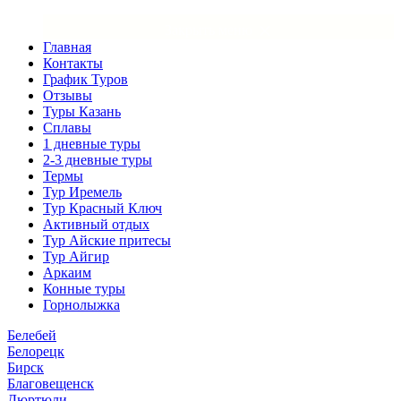
×
Закрыть меню
Главная
Контакты
График Туров
Отзывы
Туры Казань
Сплавы
1 дневные туры
2-3 дневные туры
Термы
Тур Иремель
Тур Красный Ключ
Активный отдых
Тур Айские притесы
Тур Айгир
Аркаим
Конные туры
Горнолыжка
Белебей
Белорецк
Бирск
Благовещенск
Дюртюли