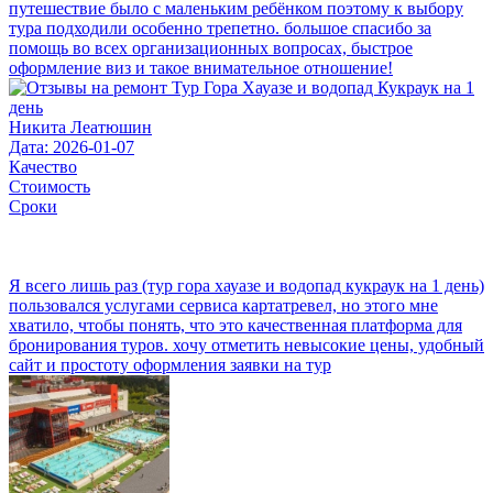
путешествие было с маленьким ребёнком поэтому к выбору
тура подходили особенно трепетно. большое спасибо за
помощь во всех организационных вопросах, быстрое
оформление виз и такое внимательное отношение!
Никита Леатюшин
Дата: 2026-01-07
Качество
Стоимость
Сроки
Я всего лишь раз (тур гора хауазе и водопад кукраук на 1 день)
пользовался услугами сервиса картатревел, но этого мне
хватило, чтобы понять, что это качественная платформа для
бронирования туров. хочу отметить невысокие цены, удобный
сайт и простоту оформления заявки на тур