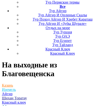
Тур Пермские термы
Все
Тур Айгир
Тур Айгир И Орлиные Скалы
Тур Поход Айгир И Хребет Караташ
Тур Айгир И «Зубы Шурале»
Отдых на море
Тур Турция
Тур ОАЭ
Тур Египет
Тур Тайланд
Красный Ключ
Красный Ключ
На выходные
из
Благовещенска
Казань
Иремель
Айгир
Шихан Торатау
Красный ключ