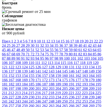
Быстрая
бронь
Соблюдение
графиков
Низкие цены
от 900 рублей
Пред
1
2
3
4
5
6
7
8
9
10
11
12
13
14
15
16
17
18
19
20
21
22
23
24
25
26
27
28
29
30
31
32
33
34
35
36
37
38
39
40
41
42
43
44
45
46
47
48
49
50
51
52
53
54
55
56
57
58
59
60
61
62
63
64
65
66
67
68
69
70
71
72
73
74
75
76
77
78
79
80
81
82
83
84
85
86
87
88
89
90
91
92
93
94
95
96
97
98
99
100
101
102
103
104
105
106
107
108
109
110
111
112
113
114
115
116
117
118
119
120
121
122
123
124
125
126
127
128
129
130
131
132
133
134
135
136
137
138
139
140
141
142
143
144
145
146
147
148
149
150
151
152
153
154
155
156
157
158
159
160
161
162
163
164
165
166
167
168
169
170
171
172
173
174
175
176
177
178
179
180
181
182
183
184
185
186
187
188
189
190
191
192
193
194
195
196
197
198
199
200
201
202
203
204
205
206
207
208
209
210
211
212
213
214
215
216
217
218
219
220
221
222
223
224
225
226
227
228
229
230
231
232
233
234
235
236
237
238
239
240
241
242
243
244
245
246
247
248
249
250
251
252
253
254
255
256
257
258
259
260
261
262
263
264
265
266
267
268
269
270