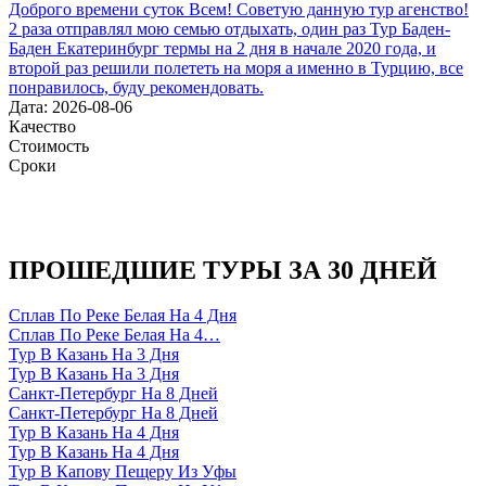
Доброго времени суток Всем! Советую данную тур агенство!
2 раза отправлял мою семью отдыхать, один раз Тур Баден-
Баден Екатеринбург термы на 2 дня в начале 2020 года, и
второй раз решили полететь на моря а именно в Турцию, все
понравилось, буду рекомендовать.
Дата: 2026-08-06
Качество
Стоимость
Сроки
ПРОШЕДШИЕ ТУРЫ ЗА 30 ДНЕЙ
Сплав По Реке Белая На 4 Дня
Сплав По Реке Белая На 4…
Тур В Казань На 3 Дня
Тур В Казань На 3 Дня
Санкт-Петербург На 8 Дней
Санкт-Петербург На 8 Дней
Тур В Казань На 4 Дня
Тур В Казань На 4 Дня
Тур В Капову Пещеру Из Уфы