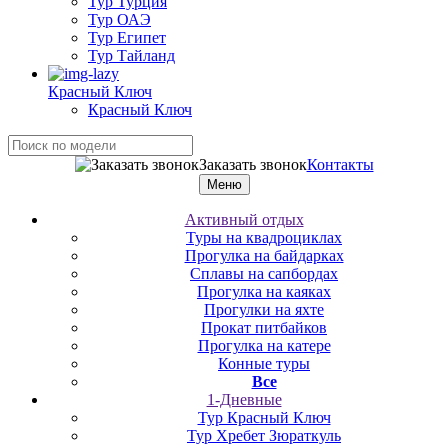
Тур Турция
Тур ОАЭ
Тур Египет
Тур Тайланд
Красный Ключ
Красный Ключ
Заказать звонок
Контакты
Меню
Активный отдых
Туры на квадроциклах
Прогулка на байдарках
Сплавы на сапбордах
Прогулка на каяках
Прогулки на яхте
Прокат питбайков
Прогулка на катере
Конные туры
Все
1-Дневные
Тур Красный Ключ
Тур Хребет Зюраткуль