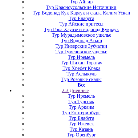
Тур Айгир
Тур Красноусольские Источники
Тур Водопад Кук Караук и скала Калим Ускан
Тур Елабуга
Тур Айские притесы
Тур Гора Хауазе и водопад Кукраук
Тур Мурадымовское ущелье
Тур Водопад Атыш
Тур Инзерские Зубчатки
Тур Гумеровское ущелье
Тур Иремель
Тур Шихан Торатау
Тур Хребет Крака
Тур Аслыкуль
Тур Розовые скалы
Все
2-3 Дневные
Тур Иремель
Тур Тургояк
Тур Аркаим
Тур Екатеринбург
Тур Елабуга
Тур Ижевск
Тур Казань
Тур Оренбург