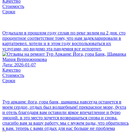
Качество
Стоимость
Сроки
Отдыхали в прошлом году сплав по реке зилим на 2 дня. сто
процентное соответствие тому, что нам задекларировали в
картатревел. хотели и в этом году воспользоваться их
услугами, но видимо эта пандемия все испортит.
Мария Веррижникова
Дата: 2026-01-07
Качество
Стоимость
Сроки
Тур аркаим: йога, гора банк, шаманка навсегда останется в
моем сердце, отдых был волшебным! прекрасное море, бухта
и отель благодаря вам оставили яркое впечатление и бурю
эмоций. в это место хочется возвращаться снова и снова.
спасибо вам за вашу работу. мы с мужем рады, что обратились
к вам. теперь с вами отдых для нас больше не проблема