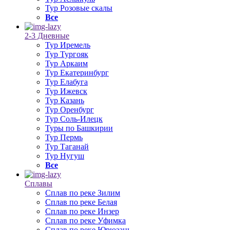
Тур Розовые скалы
Все
2-3 Дневные
Тур Иремель
Тур Тургояк
Тур Аркаим
Тур Екатеринбург
Тур Елабуга
Тур Ижевск
Тур Казань
Тур Оренбург
Тур Соль-Илецк
Туры по Башкирии
Тур Пермь
Тур Таганай
Тур Нугуш
Все
Сплавы
Сплав по реке Зилим
Сплав по реке Белая
Сплав по реке Инзер
Сплав по реке Уфимка
Сплав по реке Юрюзань