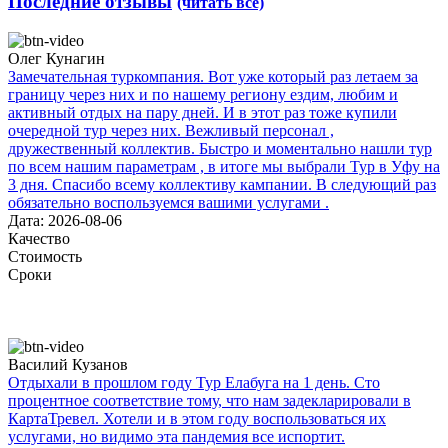
Последние отзывы
(читать все)
Олег Кунагин
Замечательная туркомпания. Вот уже который раз летаем за
границу через них и по нашему региону ездим, любим и
активный отдых на пару дней. И в этот раз тоже купили
очередной тур через них. Вежливый персонал ,
дружественный коллектив. Быстро и моментально нашли тур
по всем нашим параметрам , в итоге мы выбрали Тур в Уфу на
3 дня. Спасибо всему коллективу кампании. В следующий раз
обязательно воспользуемся вашими услугами .
Дата: 2026-08-06
Качество
Стоимость
Сроки
Василий Кузанов
Отдыхали в прошлом году Тур Елабуга на 1 день. Сто
процентное соответствие тому, что нам задекларировали в
КартаТревел. Хотели и в этом году воспользоваться их
услугами, но видимо эта пандемия все испортит.