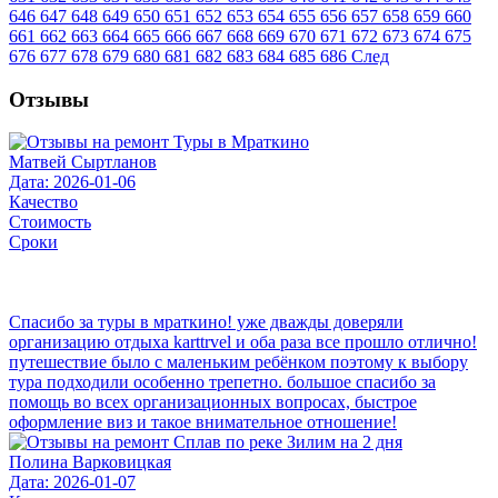
646
647
648
649
650
651
652
653
654
655
656
657
658
659
660
661
662
663
664
665
666
667
668
669
670
671
672
673
674
675
676
677
678
679
680
681
682
683
684
685
686
След
Отзывы
Матвей Сыртланов
Дата: 2026-01-06
Качество
Стоимость
Сроки
Спасибо за туры в мраткино! уже дважды доверяли
организацию отдыха karttrvel и оба раза все прошло отлично!
путешествие было с маленьким ребёнком поэтому к выбору
тура подходили особенно трепетно. большое спасибо за
помощь во всех организационных вопросах, быстрое
оформление виз и такое внимательное отношение!
Полина Варковицкая
Дата: 2026-01-07