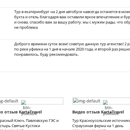
Тур в екатеринбург на 2 дня автобусе навсегда останется в м
бухта и отель благодаря вам оставили яркое впечатление и бу
и снова. спасибо вам за вашу работу. мы с мужем рады, что об
не проблема
Доброго времени суток всем! советую данную тур агенство! 2 
по реке уфимка на 1 дня в начале 2020 года, и второй раз реши
понравилось, буду рекомендовать.
о отзыв KartaTravel
Видео отзыв KartaTravel
Красный Ключ, Павловскую ГЭС и
Тур Красноусольские источник
стырь Святые Кустики
Страусиная ферма на 1 день