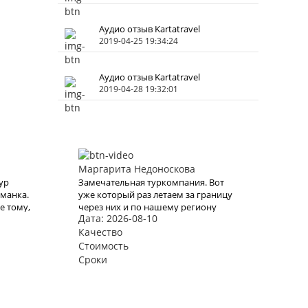
Аудио отзыв Kartatravel
2019-04-25 19:34:24
Аудио отзыв Kartatravel
2019-04-28 19:32:01
Маргарита Недоноскова
ур
Замечательная туркомпания. Вот
аманка.
уже который раз летаем за границу
е тому,
через них и по нашему региону
Дата: 2026-08-10
ездим, любим и активный отдых на
м году
пару дней. И в этот раз тоже купили
Качество
и, но
очередной тур через них. Вежливый
Стоимость
портит.
персонал , дружественный
Сроки
коллектив. Быстро и моментально
нашли тур по всем нашим
параметрам , в итоге мы выбрали
Тур Абзаково. Спасибо всему