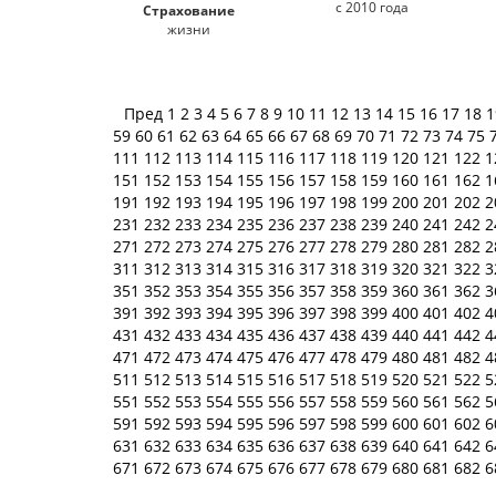
с 2010 года
Страхование
жизни
Пред
1
2
3
4
5
6
7
8
9
10
11
12
13
14
15
16
17
18
59
60
61
62
63
64
65
66
67
68
69
70
71
72
73
74
75
111
112
113
114
115
116
117
118
119
120
121
122
1
151
152
153
154
155
156
157
158
159
160
161
162
1
191
192
193
194
195
196
197
198
199
200
201
202
2
231
232
233
234
235
236
237
238
239
240
241
242
2
271
272
273
274
275
276
277
278
279
280
281
282
2
311
312
313
314
315
316
317
318
319
320
321
322
3
351
352
353
354
355
356
357
358
359
360
361
362
3
391
392
393
394
395
396
397
398
399
400
401
402
4
431
432
433
434
435
436
437
438
439
440
441
442
4
471
472
473
474
475
476
477
478
479
480
481
482
4
511
512
513
514
515
516
517
518
519
520
521
522
5
551
552
553
554
555
556
557
558
559
560
561
562
5
591
592
593
594
595
596
597
598
599
600
601
602
6
631
632
633
634
635
636
637
638
639
640
641
642
6
671
672
673
674
675
676
677
678
679
680
681
682
6