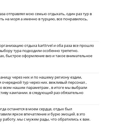
раза отправлял мою семью отдыхать, один раз тур в
еть на моря а именно в турцию, все понравилось,
 организацию отдыха karttrvel и оба раза все прошло
выбору тура подходили особенно трепетно.
ах, быстрое оформление виз и такое внимательное
раницу через них и по нашему региону ездим,
и очередной тур через них. вежливый персонал ,
о всем нашим параметрам , в итоге мы выбрали
ктиву кампании. в следующий раз обязательно
гда останется в моем сердце, отдых был
тавили яркое впечатление и бурю эмоций. в это
у работу. мы с мужем рады, что обратились к вам.