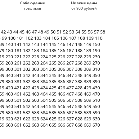
Соблюдение
Низкие цены
графиков
от 900 рублей
1
42
43
44
45
46
47
48
49
50
51
52
53
54
55
56
57
58
8
99
100
101
102
103
104
105
106
107
108
109
110
39
140
141
142
143
144
145
146
147
148
149
150
79
180
181
182
183
184
185
186
187
188
189
190
19
220
221
222
223
224
225
226
227
228
229
230
59
260
261
262
263
264
265
266
267
268
269
270
99
300
301
302
303
304
305
306
307
308
309
310
39
340
341
342
343
344
345
346
347
348
349
350
79
380
381
382
383
384
385
386
387
388
389
390
19
420
421
422
423
424
425
426
427
428
429
430
59
460
461
462
463
464
465
466
467
468
469
470
99
500
501
502
503
504
505
506
507
508
509
510
39
540
541
542
543
544
545
546
547
548
549
550
79
580
581
582
583
584
585
586
587
588
589
590
19
620
621
622
623
624
625
626
627
628
629
630
59
660
661
662
663
664
665
666
667
668
669
670