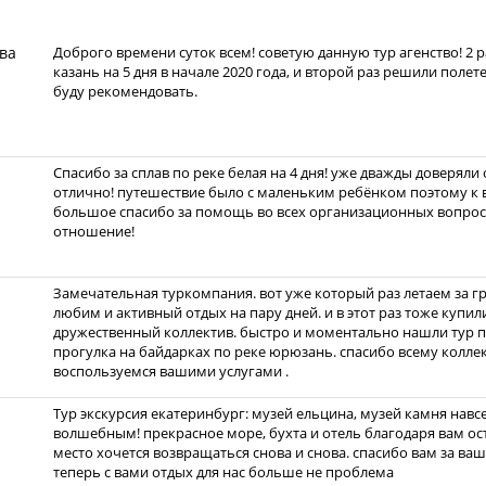
ва
Доброго времени суток всем! советую данную тур агенство! 2 
казань на 5 дня в начале 2020 года, и второй раз решили полет
буду рекомендовать.
Спасибо за сплав по реке белая на 4 дня! уже дважды доверяли
отлично! путешествие было с маленьким ребёнком поэтому к 
большое спасибо за помощь во всех организационных вопрос
отношение!
Замечательная туркомпания. вот уже который раз летаем за г
любим и активный отдых на пару дней. и в этот раз тоже купил
дружественный коллектив. быстро и моментально нашли тур п
прогулка на байдарках по реке юрюзань. спасибо всему колле
воспользуемся вашими услугами .
Тур экскурсия екатеринбург: музей ельцина, музей камня навсе
волшебным! прекрасное море, бухта и отель благодаря вам ос
место хочется возвращаться снова и снова. спасибо вам за ваш
теперь с вами отдых для нас больше не проблема