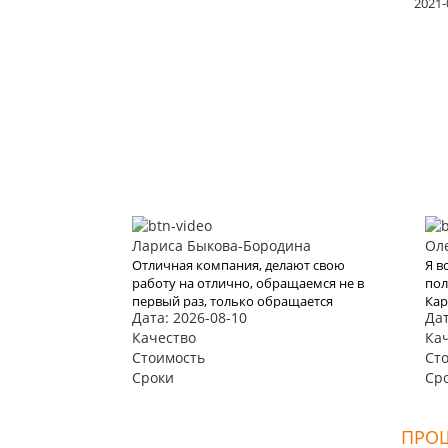
2021-
Лариса Быкова-Бородина
Ол
Отличная компания, делают свою
Я в
работу на отлично, обращаемся не в
пол
первый раз, только обращается
Кар
Дата: 2026-08-10
Дат
будем к вам, последний раз выбрали
что
Тур Анталия
Качество
пла
Ка
Хоч
Стоимость
Ст
удо
Сроки
Ср
офо
ПРОШ