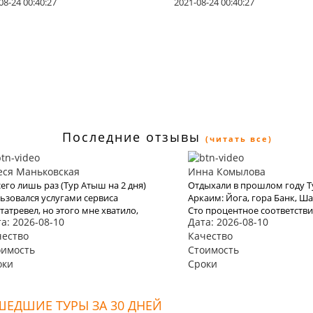
08-24 00:40:27
2021-08-24 00:40:27
Последние отзывы
(читать все)
еся Маньковская
Инна Комылова
сего лишь раз (Тур Атыш на 2 дня)
Отдыхали в прошлом году Т
ьзовался услугами сервиса
Аркаим: Йога, гора Банк, Ш
татревел, но этого мне хватило,
Сто процентное соответстви
а: 2026-08-10
Дата: 2026-08-10
бы понять, что это качественная
что нам задекларировали в
тформа для бронирования туров.
чество
КартаТревел. Хотели и в это
Качество
у отметить невысокие цены,
воспользоваться их услугам
оимость
Стоимость
бный сайт и простоту
видимо эта пандемия все ис
оки
Сроки
рмления заявки на тур
ЕДШИЕ ТУРЫ ЗА 30 ДНЕЙ