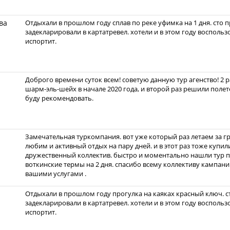
ва
Отдыхали в прошлом году сплав по реке уфимка на 1 дня. сто 
задекларировали в картатревел. хотели и в этом году воспольз
испортит.
Доброго времени суток всем! советую данную тур агенство! 2 
шарм-эль-шейх в начале 2020 года, и второй раз решили полет
буду рекомендовать.
Замечательная туркомпания. вот уже который раз летаем за г
любим и активный отдых на пару дней. и в этот раз тоже купил
дружественный коллектив. быстро и моментально нашли тур п
воткинские термы на 2 дня. спасибо всему коллективу кампан
вашими услугами .
Отдыхали в прошлом году прогулка на каяках красный ключ. с
задекларировали в картатревел. хотели и в этом году воспольз
испортит.