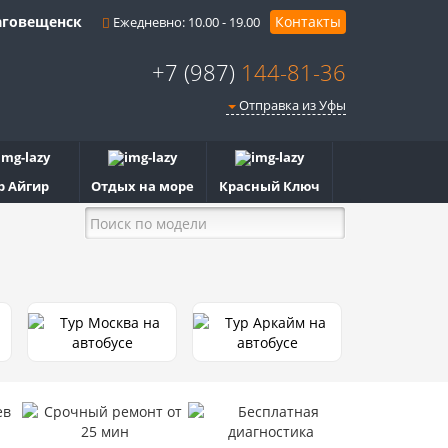
говещенск
Контакты
Ежедневно: 10.00 - 19.00
+7 (987)
144-81-36
Отправка из Уфы
р Айгир
Отдых на море
Красный Ключ