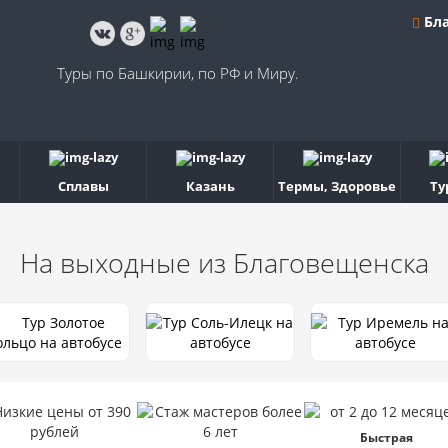
Бла
Туры по Башкирии, по РФ и Миру.
Сплавы
Казань
Термы, Здоровье
Ту
На выходные
из Благовещенска
Быстрая