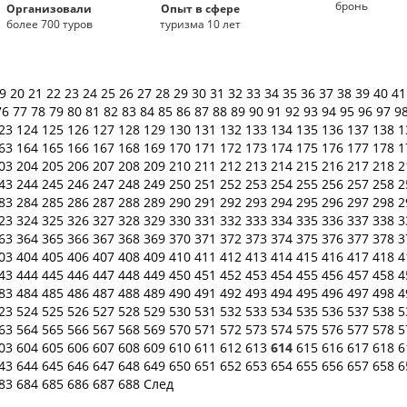
бронь
Организовали
Опыт в сфере
более 700 туров
туризма 10 лет
19
20
21
22
23
24
25
26
27
28
29
30
31
32
33
34
35
36
37
38
39
40
4
76
77
78
79
80
81
82
83
84
85
86
87
88
89
90
91
92
93
94
95
96
97
9
23
124
125
126
127
128
129
130
131
132
133
134
135
136
137
138
1
63
164
165
166
167
168
169
170
171
172
173
174
175
176
177
178
1
03
204
205
206
207
208
209
210
211
212
213
214
215
216
217
218
2
43
244
245
246
247
248
249
250
251
252
253
254
255
256
257
258
2
83
284
285
286
287
288
289
290
291
292
293
294
295
296
297
298
2
23
324
325
326
327
328
329
330
331
332
333
334
335
336
337
338
3
63
364
365
366
367
368
369
370
371
372
373
374
375
376
377
378
3
03
404
405
406
407
408
409
410
411
412
413
414
415
416
417
418
4
43
444
445
446
447
448
449
450
451
452
453
454
455
456
457
458
4
83
484
485
486
487
488
489
490
491
492
493
494
495
496
497
498
4
23
524
525
526
527
528
529
530
531
532
533
534
535
536
537
538
5
63
564
565
566
567
568
569
570
571
572
573
574
575
576
577
578
5
03
604
605
606
607
608
609
610
611
612
613
614
615
616
617
618
6
43
644
645
646
647
648
649
650
651
652
653
654
655
656
657
658
6
83
684
685
686
687
688
След