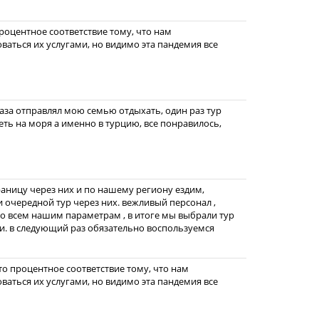
процентное соответствие тому, что нам
оваться их услугами, но видимо эта пандемия все
раза отправлял мою семью отдыхать, один раз тур
еть на моря а именно в турцию, все понравилось,
раницу через них и по нашему региону ездим,
и очередной тур через них. вежливый персонал ,
о всем нашим параметрам , в итоге мы выбрали тур
ии. в следующий раз обязательно воспользуемся
то процентное соответствие тому, что нам
оваться их услугами, но видимо эта пандемия все