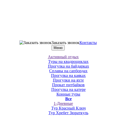
Заказать звонок
Контакты
Меню
Активный отдых
Туры на квадроциклах
Прогулка на байдарках
Сплавы на сапбордах
Прогулка на каяках
Прогулки на яхте
Прокат питбайков
Прогулка на катере
Конные туры
Все
1-Дневные
Тур Красный Ключ
Тур Хребет Зюраткуль