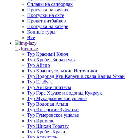
Сплавы на сапбордах
Прогулка на каяках
Прогулки на яхте
Прокат питбайков
Прогулка на катере
Конные туры
Все
1-Дневные
Тур Красный Ключ
Тур Хребет Зюраткуль
Тур Айгир
Тур Красноусольские Источники
Тур Водопад Кук Караук и скала Калим Ускан
Тур Елабуга
Тур Айские притесы
Тур Гора Хауазе и водопад Кукраук
Тур Мурадымовское ущелье
Тур Водопад Атыш
Тур Инзерские Зубчатки
Тур Гумеровское ущелье
Тур Иремель
Тур Шихан Торатау
Тур Хребет Крака
Тур Аслыкуль