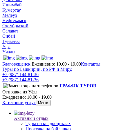
Ишимбай
Кумертау
Мелеуз
Нефтекамск
Октябрьский
Салават
Сибай
Туймазы
Уфа
Учалы
Благовещенск
Ежедневно: 10.00 - 19.00
Контакты
Туры по Башкирии, по РФ и Миру.
+7 (987)
144-81-36
+7 (987)
144-81-36
ГРАФИК ТУРОВ
Отправка из Уфы
Ежедневно: 10.00 - 19.00
Категории услуг
Меню
Активный отдых
Туры на квадроциклах
Прогулка на байдарках