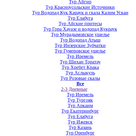
Тур Айгир
Тур Красноусольские Источники
Тур Водопад Кук Караук и скала Калим Ускан
Тур Елабуга
Тур Айские притесы
Тур Гора Хауазе и водопад Кукраук
Тур Мурадымовское ущелье
Тур Водопад Атыш
Тур Инзерские Зубчатки
Тур Гумеровское ущелье
Тур Иремель
Тур Шихан Торатау
Тур Хребет Крака
Тур Аслыкуль
Тур Розовые скалы
Все
2-3 Дневные
Тур Иремель
Тур Тургояк
Тур Аркаим
Тур Екатеринбург
Тур Елабуга
Тур Ижевск
Тур Казань
Тур Оренбург