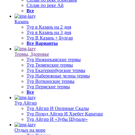
Сплав по реке Ай
Все
Казань
Тур в Казань на 2 дня
Тур в Казань на 3 дня
Тур В Казань + Булгар
Все Варианты
Термы, Здоровье
Тур Нижнекамские термы
Тур Тюменские термы
Тур Екатеринбурские термы
Тур Набережные челны термы
Тур Воткинские термы
Тур Пермские термы
Все
Тур Айгир
Тур Айгир И Орлиные Скалы
Тур Поход Айгир И Хребет Караташ
Тур Айгир И «Зубы Шурале»
Отдых на море