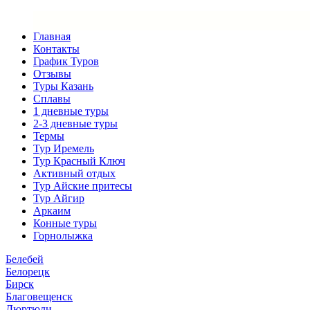
Главная
Контакты
График Туров
Отзывы
Туры Казань
Сплавы
1 дневные туры
2-3 дневные туры
Термы
Тур Иремель
Тур Красный Ключ
Активный отдых
Тур Айские притесы
Тур Айгир
Аркаим
Конные туры
Горнолыжка
Белебей
Белорецк
Бирск
Благовещенск
Дюртюли