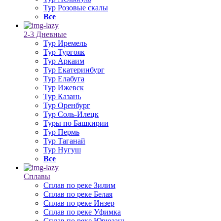
Тур Розовые скалы
Все
2-3 Дневные
Тур Иремель
Тур Тургояк
Тур Аркаим
Тур Екатеринбург
Тур Елабуга
Тур Ижевск
Тур Казань
Тур Оренбург
Тур Соль-Илецк
Туры по Башкирии
Тур Пермь
Тур Таганай
Тур Нугуш
Все
Сплавы
Сплав по реке Зилим
Сплав по реке Белая
Сплав по реке Инзер
Сплав по реке Уфимка
Сплав по реке Юрюзань