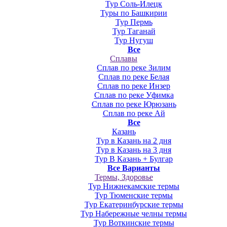
Тур Соль-Илецк
Туры по Башкирии
Тур Пермь
Тур Таганай
Тур Нугуш
Все
Сплавы
Сплав по реке Зилим
Сплав по реке Белая
Сплав по реке Инзер
Сплав по реке Уфимка
Сплав по реке Юрюзань
Сплав по реке Ай
Все
Казань
Тур в Казань на 2 дня
Тур в Казань на 3 дня
Тур В Казань + Булгар
Все Варианты
Термы, Здоровье
Тур Нижнекамские термы
Тур Тюменские термы
Тур Екатеринбурские термы
Тур Набережные челны термы
Тур Воткинские термы