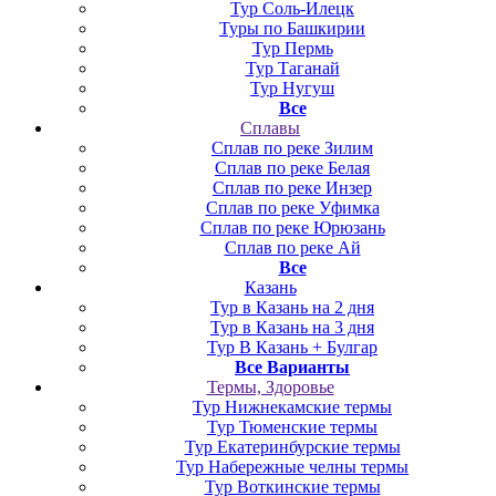
Тур Соль-Илецк
Туры по Башкирии
Тур Пермь
Тур Таганай
Тур Нугуш
Все
Сплавы
Сплав по реке Зилим
Сплав по реке Белая
Сплав по реке Инзер
Сплав по реке Уфимка
Сплав по реке Юрюзань
Сплав по реке Ай
Все
Казань
Тур в Казань на 2 дня
Тур в Казань на 3 дня
Тур В Казань + Булгар
Все Варианты
Термы, Здоровье
Тур Нижнекамские термы
Тур Тюменские термы
Тур Екатеринбурские термы
Тур Набережные челны термы
Тур Воткинские термы