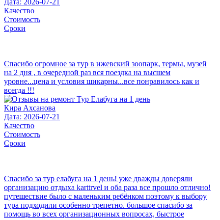
Дата: 2026-07-21
Качество
Стоимость
Сроки
Спасибо огромное за тур в ижевский зоопарк, термы, музей
на 2 дня , в очередной раз вся поездка на высшем
уровне...цена и условия шикарны...все понравилось как и
всегда !!!
Кира Ахсанова
Дата: 2026-07-21
Качество
Стоимость
Сроки
Спасибо за тур елабуга на 1 день! уже дважды доверяли
организацию отдыха karttrvel и оба раза все прошло отлично!
путешествие было с маленьким ребёнком поэтому к выбору
тура подходили особенно трепетно. большое спасибо за
помощь во всех организационных вопросах, быстрое