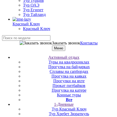
Тур Турция
Тур ОАЭ
Тур Египет
Тур Тайланд
Красный Ключ
Красный Ключ
Заказать звонок
Контакты
Меню
Активный отдых
Туры на квадроциклах
Прогулка на байдарках
Сплавы на сапбордах
Прогулка на каяках
Прогулки на яхте
Прокат питбайков
Прогулка на катере
Конные туры
Все
1-Дневные
Тур Красный Ключ
Тур Хребет Зюраткуль