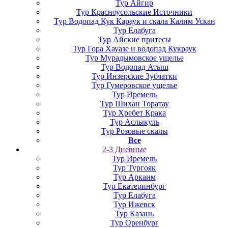
Тур Айгир
Тур Красноусольские Источники
Тур Водопад Кук Караук и скала Калим Ускан
Тур Елабуга
Тур Айские притесы
Тур Гора Хауазе и водопад Кукраук
Тур Мурадымовское ущелье
Тур Водопад Атыш
Тур Инзерские Зубчатки
Тур Гумеровское ущелье
Тур Иремель
Тур Шихан Торатау
Тур Хребет Крака
Тур Аслыкуль
Тур Розовые скалы
Все
2-3 Дневные
Тур Иремель
Тур Тургояк
Тур Аркаим
Тур Екатеринбург
Тур Елабуга
Тур Ижевск
Тур Казань
Тур Оренбург