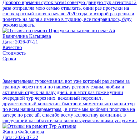
Доброго времени суток всем! советую данную тур агенство! 2
раза отправлял мою семью отдыхать, один раз прогулки на
сапах красный ключ в начале 2020 года, и второй раз решили
полететь на моря а именно в турцию, все понравилось, буду
рекомендовать.
Евангелина Катыщева
Дата: 2026-07-21
Качество
Стоимость
Сроки
Замечательная туркомпания. вот уже который раз летаем за
границу через них и по нашему региону ездим, любим и
активный отдых на пару дней. и в этот раз тоже купили
очередной тур через них. вежливый персонал ,
дружественный коллектив. быстро и моментально нашли тур
по всем нашим параметрам , в итоге мы выбрали прогулка на
катере по реке ай. спасибо всему коллективу кампании. в
следующий раз обязательно воспользуемся вашими услугами .
Жанна Файсханова
Дата: 2026-07-22