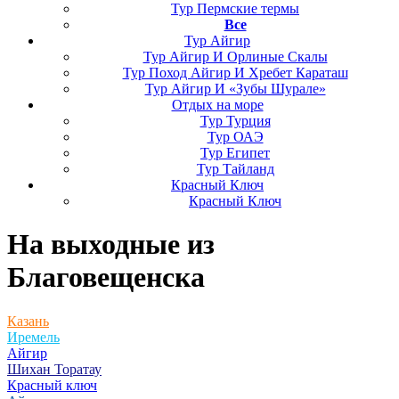
Тур Пермские термы
Все
Тур Айгир
Тур Айгир И Орлиные Скалы
Тур Поход Айгир И Хребет Караташ
Тур Айгир И «Зубы Шурале»
Отдых на море
Тур Турция
Тур ОАЭ
Тур Египет
Тур Тайланд
Красный Ключ
Красный Ключ
На выходные
из
Благовещенска
Казань
Иремель
Айгир
Шихан Торатау
Красный ключ