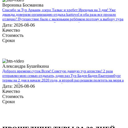
Вероника Босманова
Спасибо за Тур Аркаим, озеро Талкас и хребет Ирендык на 3 дня! Уже
дважды доверяли организацию отдыха karttrvel и оба раза все прошло
отлично! Путешествие было с маленьким ребёнком поэтому к выбору тура
подходили особенно трепетно. Большое спасибо за помощь во всех
Дата: 2026-08-06
организационных вопросах, быстрое оформление виз и такое внимательное
Качество
отношение!
Стоимость
Сроки
Александра Бушейкина
Доброго времени суток Всем! Советую данную тур агенство! 2 раза
отправлял мою семью отдыхать, один раз Тур Баден-Баден Екатеринбург
термы на 2 дня в начале 2020 года, и второй раз решили полететь на моря а
именно в Турцию, все понравилось, буду рекомендовать.
Дата: 2026-08-06
Качество
Стоимость
Сроки