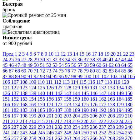
Быстрая
бронь
Соблюдение
графиков
Низкие цены
от 900 рублей
Пред
1
2
3
4
5
6
7
8
9
10
11
12
13
14
15
16
17
18
19
20
21
22
23
24
25
26
27
28
29
30
31
32
33
34
35
36
37
38
39
40
41
42
43
44
45
46
47
48
49
50
51
52
53
54
55
56
57
58
59
60
61
62
63
64
65
66
67
68
69
70
71
72
73
74
75
76
77
78
79
80
81
82
83
84
85
86
87
88
89
90
91
92
93
94
95
96
97
98
99
100
101
102
103
104
105
106
107
108
109
110
111
112
113
114
115
116
117
118
119
120
121
122
123
124
125
126
127
128
129
130
131
132
133
134
135
136
137
138
139
140
141
142
143
144
145
146
147
148
149
150
151
152
153
154
155
156
157
158
159
160
161
162
163
164
165
166
167
168
169
170
171
172
173
174
175
176
177
178
179
180
181
182
183
184
185
186
187
188
189
190
191
192
193
194
195
196
197
198
199
200
201
202
203
204
205
206
207
208
209
210
211
212
213
214
215
216
217
218
219
220
221
222
223
224
225
226
227
228
229
230
231
232
233
234
235
236
237
238
239
240
241
242
243
244
245
246
247
248
249
250
251
252
253
254
255
256
257
258
259
260
261
262
263
264
265
266
267
268
269
270