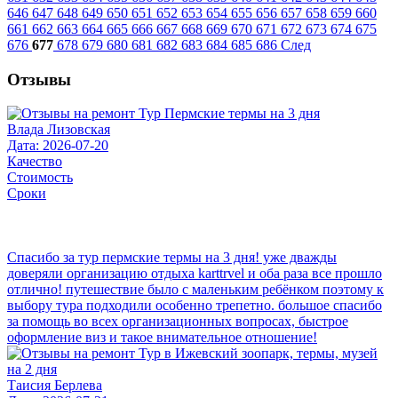
646
647
648
649
650
651
652
653
654
655
656
657
658
659
660
661
662
663
664
665
666
667
668
669
670
671
672
673
674
675
676
677
678
679
680
681
682
683
684
685
686
След
Отзывы
Влада Лизовская
Дата: 2026-07-20
Качество
Стоимость
Сроки
Спасибо за тур пермские термы на 3 дня! уже дважды
доверяли организацию отдыха karttrvel и оба раза все прошло
отлично! путешествие было с маленьким ребёнком поэтому к
выбору тура подходили особенно трепетно. большое спасибо
за помощь во всех организационных вопросах, быстрое
оформление виз и такое внимательное отношение!
Таисия Берлева