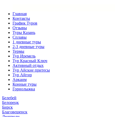
×
Закрыть меню
Главная
Контакты
График Туров
Отзывы
Туры Казань
Сплавы
1 дневные туры
2-3 дневные туры
Термы
Тур Иремель
Тур Красный Ключ
Активный отдых
Тур Айские притесы
Тур Айгир
Аркаим
Конные туры
Горнолыжка
Белебей
Белорецк
Бирск
Благовещенск
Дюртюли