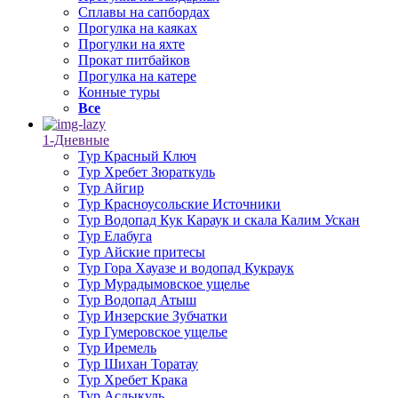
Сплавы на сапбордах
Прогулка на каяках
Прогулки на яхте
Прокат питбайков
Прогулка на катере
Конные туры
Все
1-Дневные
Тур Красный Ключ
Тур Хребет Зюраткуль
Тур Айгир
Тур Красноусольские Источники
Тур Водопад Кук Караук и скала Калим Ускан
Тур Елабуга
Тур Айские притесы
Тур Гора Хауазе и водопад Кукраук
Тур Мурадымовское ущелье
Тур Водопад Атыш
Тур Инзерские Зубчатки
Тур Гумеровское ущелье
Тур Иремель
Тур Шихан Торатау
Тур Хребет Крака
Тур Аслыкуль