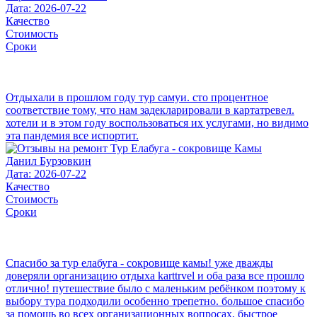
Дата: 2026-07-22
Качество
Стоимость
Сроки
Отдыхали в прошлом году тур самуи. сто процентное
соответствие тому, что нам задекларировали в картатревел.
хотели и в этом году воспользоваться их услугами, но видимо
эта пандемия все испортит.
Данил Бурзовкин
Дата: 2026-07-22
Качество
Стоимость
Сроки
Спасибо за тур елабуга - сокровище камы! уже дважды
доверяли организацию отдыха karttrvel и оба раза все прошло
отлично! путешествие было с маленьким ребёнком поэтому к
выбору тура подходили особенно трепетно. большое спасибо
за помощь во всех организационных вопросах, быстрое