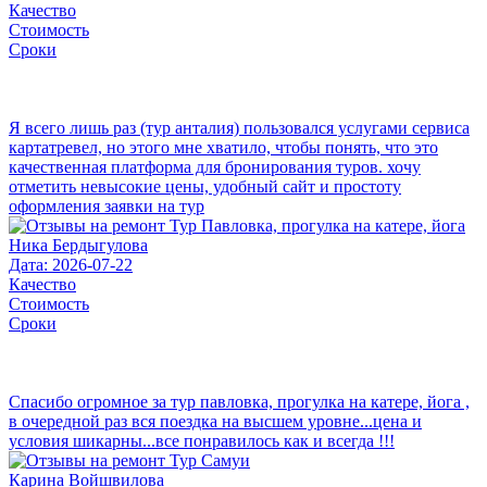
Качество
Стоимость
Сроки
Я всего лишь раз (тур анталия) пользовался услугами сервиса
картатревел, но этого мне хватило, чтобы понять, что это
качественная платформа для бронирования туров. хочу
отметить невысокие цены, удобный сайт и простоту
оформления заявки на тур
Ника Бердыгулова
Дата: 2026-07-22
Качество
Стоимость
Сроки
Спасибо огромное за тур павловка, прогулка на катере, йога ,
в очередной раз вся поездка на высшем уровне...цена и
условия шикарны...все понравилось как и всегда !!!
Карина Войшвилова