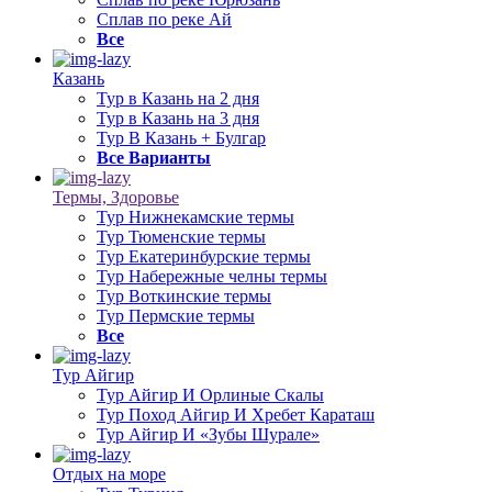
Сплав по реке Ай
Все
Казань
Тур в Казань на 2 дня
Тур в Казань на 3 дня
Тур В Казань + Булгар
Все Варианты
Термы, Здоровье
Тур Нижнекамские термы
Тур Тюменские термы
Тур Екатеринбурские термы
Тур Набережные челны термы
Тур Воткинские термы
Тур Пермские термы
Все
Тур Айгир
Тур Айгир И Орлиные Скалы
Тур Поход Айгир И Хребет Караташ
Тур Айгир И «Зубы Шурале»
Отдых на море