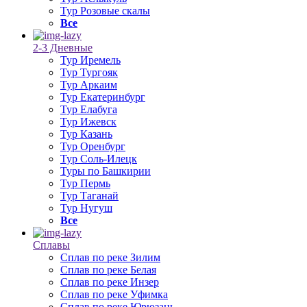
Тур Розовые скалы
Все
2-3 Дневные
Тур Иремель
Тур Тургояк
Тур Аркаим
Тур Екатеринбург
Тур Елабуга
Тур Ижевск
Тур Казань
Тур Оренбург
Тур Соль-Илецк
Туры по Башкирии
Тур Пермь
Тур Таганай
Тур Нугуш
Все
Сплавы
Сплав по реке Зилим
Сплав по реке Белая
Сплав по реке Инзер
Сплав по реке Уфимка
Сплав по реке Юрюзань