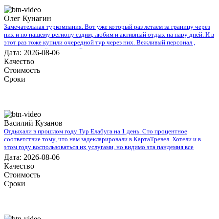
Олег Кунагин
Замечательная туркомпания. Вот уже который раз летаем за границу через
них и по нашему региону ездим, любим и активный отдых на пару дней. И в
этот раз тоже купили очередной тур через них. Вежливый персонал ,
дружественный коллектив. Быстро и моментально нашли тур по всем нашим
Дата: 2026-08-06
параметрам , в итоге мы выбрали Тур в Уфу на 3 дня. Спасибо всему
Качество
коллективу кампании. В следующий раз обязательно воспользуемся вашими
Стоимость
услугами .
Сроки
Василий Кузанов
Отдыхали в прошлом году Тур Елабуга на 1 день. Сто процентное
соответствие тому, что нам задекларировали в КартаТревел. Хотели и в
этом году воспользоваться их услугами, но видимо эта пандемия все
испортит.
Дата: 2026-08-06
Качество
Стоимость
Сроки