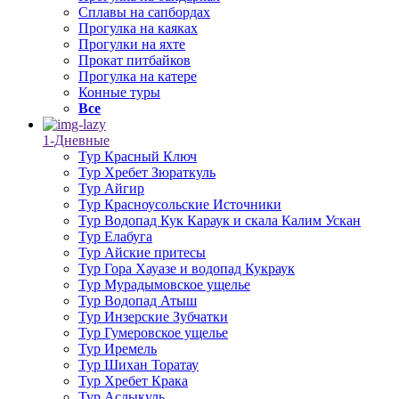
Сплавы на сапбордах
Прогулка на каяках
Прогулки на яхте
Прокат питбайков
Прогулка на катере
Конные туры
Все
1-Дневные
Тур Красный Ключ
Тур Хребет Зюраткуль
Тур Айгир
Тур Красноусольские Источники
Тур Водопад Кук Караук и скала Калим Ускан
Тур Елабуга
Тур Айские притесы
Тур Гора Хауазе и водопад Кукраук
Тур Мурадымовское ущелье
Тур Водопад Атыш
Тур Инзерские Зубчатки
Тур Гумеровское ущелье
Тур Иремель
Тур Шихан Торатау
Тур Хребет Крака
Тур Аслыкуль