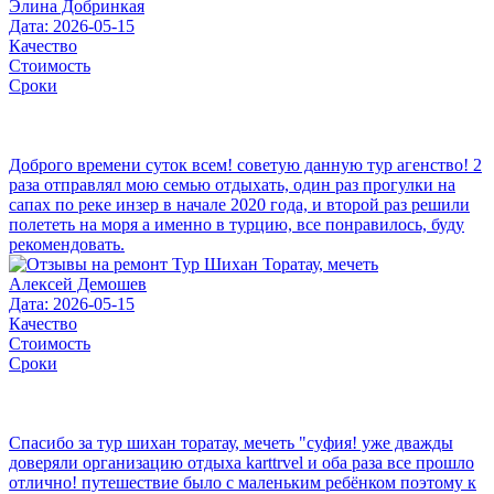
Элина Добринкая
Дата: 2026-05-15
Качество
Стоимость
Сроки
Доброго времени суток всем! советую данную тур агенство! 2
раза отправлял мою семью отдыхать, один раз прогулки на
сапах по реке инзер в начале 2020 года, и второй раз решили
полететь на моря а именно в турцию, все понравилось, буду
рекомендовать.
Алексей Демошев
Дата: 2026-05-15
Качество
Стоимость
Сроки
Спасибо за тур шихан торатау, мечеть "суфия! уже дважды
доверяли организацию отдыха karttrvel и оба раза все прошло
отлично! путешествие было с маленьким ребёнком поэтому к