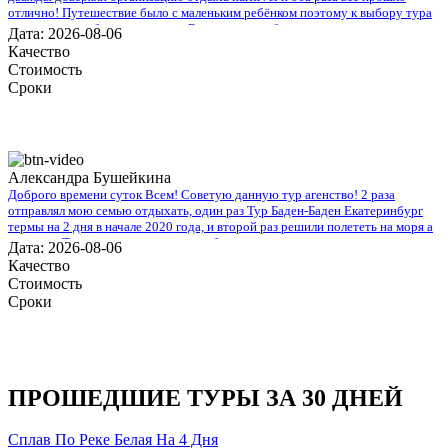
отлично! Путешествие было с маленьким ребёнком поэтому к выбору тура
подходили особенно трепетно. Большое спасибо за помощь во всех
Дата: 2026-08-06
организационных вопросах, быстрое оформление виз и такое внимательное
Качество
отношение!
Стоимость
Сроки
Александра Бушейкина
Доброго времени суток Всем! Советую данную тур агенство! 2 раза
отправлял мою семью отдыхать, один раз Тур Баден-Баден Екатеринбург
термы на 2 дня в начале 2020 года, и второй раз решили полететь на моря а
именно в Турцию, все понравилось, буду рекомендовать.
Дата: 2026-08-06
Качество
Стоимость
Сроки
ПРОШЕДШИЕ ТУРЫ ЗА 30 ДНЕЙ
Сплав По Реке Белая На 4 Дня