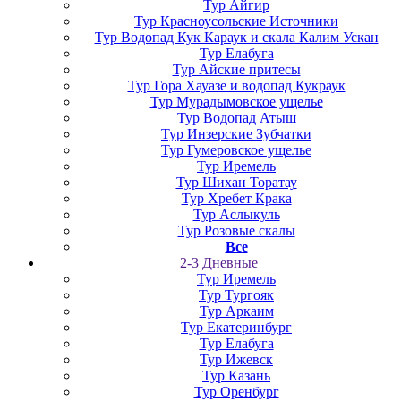
Тур Айгир
Тур Красноусольские Источники
Тур Водопад Кук Караук и скала Калим Ускан
Тур Елабуга
Тур Айские притесы
Тур Гора Хауазе и водопад Кукраук
Тур Мурадымовское ущелье
Тур Водопад Атыш
Тур Инзерские Зубчатки
Тур Гумеровское ущелье
Тур Иремель
Тур Шихан Торатау
Тур Хребет Крака
Тур Аслыкуль
Тур Розовые скалы
Все
2-3 Дневные
Тур Иремель
Тур Тургояк
Тур Аркаим
Тур Екатеринбург
Тур Елабуга
Тур Ижевск
Тур Казань
Тур Оренбург