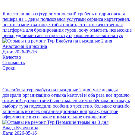
Я всего лишь раз (тур лимоновский гребень и идрисовская
пещера на 1 день) пользовался услугами сервиса картатревел,
но этого мне хватило, чтобы понять, что это качественная
платформа для бронирования туров. хочу отметить невысокие
цены, удобный сайт и простоту оформления заявки на тур
Анастасия Кирюхина
Дата: 2026-05-16
Качество
Стоимость
Сроки
Спасибо за тур елабуга на выходные 2 дня! уже дважды
доверяли организацию отдыха karttrvel и оба раза все прошло
отлично! путешествие было с маленьким ребёнком поэтому к
выбору тура подходили особенно трепетно. большое спасибо
за помощь во всех организационных вопросах, быстрое
оформление виз и такое внимательное отношение!
Влада Кувелкина
Дата: 2026-05-16