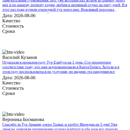
Замечательная туркомпания. Вот уже который раз летаем за границу через
них и по нашему региону ездим, любим и активный отдых на пару дней. И в
этот раз тоже купили очередной тур через них. Вежливый персонал ,
дружественный коллектив. Быстро и моментально нашли тур по всем нашим
Дата: 2026-08-06
параметрам , в итоге мы выбрали Тур в Уфу на 3 дня. Спасибо всему
Качество
коллективу кампании. В следующий раз обязательно воспользуемся вашими
Стоимость
услугами .
Сроки
Василий Кузанов
Отдыхали в прошлом году Тур Елабуга на 1 день. Сто процентное
соответствие тому, что нам задекларировали в КартаТревел. Хотели и в
этом году воспользоваться их услугами, но видимо эта пандемия все
испортит.
Дата: 2026-08-06
Качество
Стоимость
Сроки
Вероника Босманова
Спасибо за Тур Аркаим, озеро Талкас и хребет Ирендык на 3 дня! Уже
дважды доверяли организацию отдыха karttrvel и оба раза все прошло