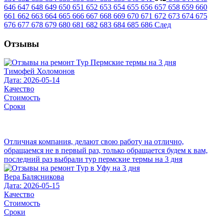
646
647
648
649
650
651
652
653
654
655
656
657
658
659
660
661
662
663
664
665
666
667
668
669
670
671
672
673
674
675
676
677
678
679
680
681
682
683
684
685
686
След
Отзывы
Тимофей Холомонов
Дата: 2026-05-14
Качество
Стоимость
Сроки
Отличная компания, делают свою работу на отлично,
обращаемся не в первый раз, только обращается будем к вам,
последний раз выбрали тур пермские термы на 3 дня
Вера Балясникова
Дата: 2026-05-15
Качество
Стоимость
Сроки