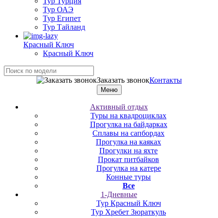
Тур Турция
Тур ОАЭ
Тур Египет
Тур Тайланд
Красный Ключ
Красный Ключ
Заказать звонок
Контакты
Меню
Активный отдых
Туры на квадроциклах
Прогулка на байдарках
Сплавы на сапбордах
Прогулка на каяках
Прогулки на яхте
Прокат питбайков
Прогулка на катере
Конные туры
Все
1-Дневные
Тур Красный Ключ
Тур Хребет Зюраткуль