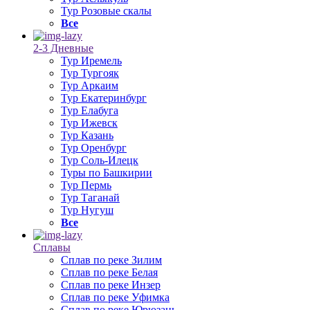
Тур Розовые скалы
Все
2-3 Дневные
Тур Иремель
Тур Тургояк
Тур Аркаим
Тур Екатеринбург
Тур Елабуга
Тур Ижевск
Тур Казань
Тур Оренбург
Тур Соль-Илецк
Туры по Башкирии
Тур Пермь
Тур Таганай
Тур Нугуш
Все
Сплавы
Сплав по реке Зилим
Сплав по реке Белая
Сплав по реке Инзер
Сплав по реке Уфимка
Сплав по реке Юрюзань