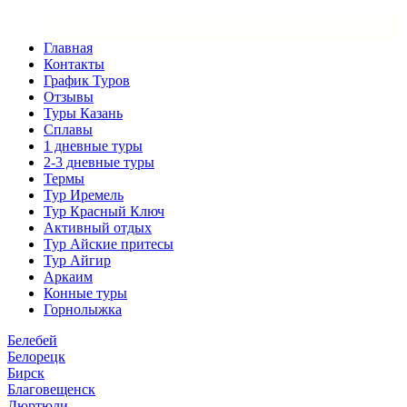
×
Закрыть меню
Главная
Контакты
График Туров
Отзывы
Туры Казань
Сплавы
1 дневные туры
2-3 дневные туры
Термы
Тур Иремель
Тур Красный Ключ
Активный отдых
Тур Айские притесы
Тур Айгир
Аркаим
Конные туры
Горнолыжка
Белебей
Белорецк
Бирск
Благовещенск
Дюртюли