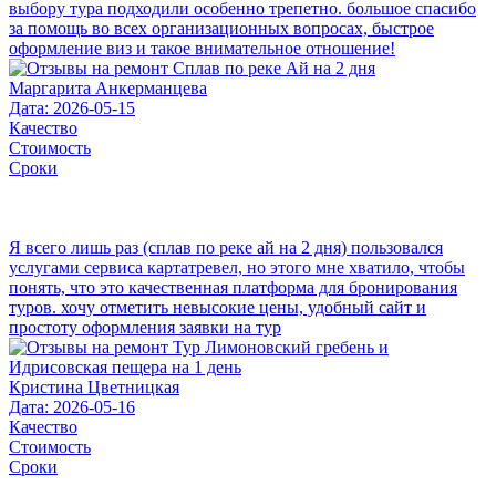
выбору тура подходили особенно трепетно. большое спасибо
за помощь во всех организационных вопросах, быстрое
оформление виз и такое внимательное отношение!
Маргарита Анкерманцева
Дата: 2026-05-15
Качество
Стоимость
Сроки
Я всего лишь раз (сплав по реке ай на 2 дня) пользовался
услугами сервиса картатревел, но этого мне хватило, чтобы
понять, что это качественная платформа для бронирования
туров. хочу отметить невысокие цены, удобный сайт и
простоту оформления заявки на тур
Кристина Цветницкая
Дата: 2026-05-16
Качество
Стоимость
Сроки