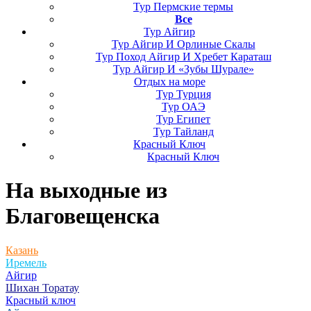
Тур Пермские термы
Все
Тур Айгир
Тур Айгир И Орлиные Скалы
Тур Поход Айгир И Хребет Караташ
Тур Айгир И «Зубы Шурале»
Отдых на море
Тур Турция
Тур ОАЭ
Тур Египет
Тур Тайланд
Красный Ключ
Красный Ключ
На выходные
из
Благовещенска
Казань
Иремель
Айгир
Шихан Торатау
Красный ключ