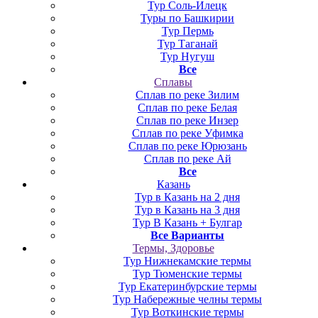
Тур Соль-Илецк
Туры по Башкирии
Тур Пермь
Тур Таганай
Тур Нугуш
Все
Сплавы
Сплав по реке Зилим
Сплав по реке Белая
Сплав по реке Инзер
Сплав по реке Уфимка
Сплав по реке Юрюзань
Сплав по реке Ай
Все
Казань
Тур в Казань на 2 дня
Тур в Казань на 3 дня
Тур В Казань + Булгар
Все Варианты
Термы, Здоровье
Тур Нижнекамские термы
Тур Тюменские термы
Тур Екатеринбурские термы
Тур Набережные челны термы
Тур Воткинские термы