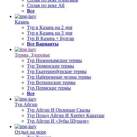
Сплав по реке Ай
Все
Казань
Тур в Казань на 2 дня
Тур в Казань на 3 дня
Тур В Казань + Булгар
Все Варианты
Термы, Здоровье
Тур Нижнекамские термы
Тур Тюменские термы
Тур Екатеринбурские термы
Тур Набережные челны термы
Тур Воткинские термы
Тур Пермские термы
Все
Тур Айгир
Тур Айгир И Орлиные Скалы
Тур Поход Айгир И Хребет Караташ
Тур Айгир И «Зубы Шурале»
Отдых на море