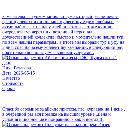
Замечательная туркомпания. вот уже который раз летаем за
границу через них и по нашему региону ездим, любим и
активный отдых на пару дней. и в этот раз тоже купили
очередной тур через них. вежливый персонал ,
дружественный коллектив. быстро и моментально нашли тур
по всем нашим параметрам , в итоге мы выбрали тур в уфу на
3 дня. спасибо всему коллективу кампании. в следующий раз
обязательно воспользуемся вашими услугами .
Ника Гатагова
Дата: 2026-05-15
Качество
Стоимость
Сроки
Спасибо огромное за айские притесы, гэс, кургазак на 1 день ,
в очередной раз вся поездка на высшем уровне...цена и
условия шикарны...все понравилось как и всегда !!!