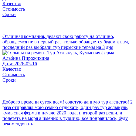
Качество
Стоимость
Сроки
Отличная компания, делают свою работу на отлично,
обращаемся не в первый раз, только обращается будем к вам,
последний раз выбрали тур пермские термы на 3 дня
Альбина Пирожихина
Дата: 2026-05-16
Качество
Стоимость
Сроки
Доброго времени суток всем! советую данную тур агенство! 2
раза отправлял мою семью отдыхать, один раз тур аслыкуль,
кумысная ферма в начале 2020 года, и второй раз решили
полететь на моря а именно в турцию, все понравилось, буду
рекомендовать.