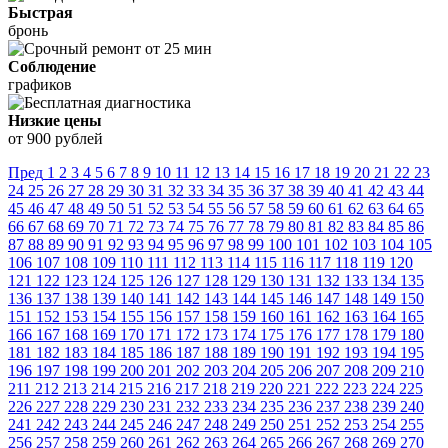
Быстрая
бронь
Соблюдение
графиков
Низкие цены
от 900 рублей
Пред
1
2
3
4
5
6
7
8
9
10
11
12
13
14
15
16
17
18
19
20
21
22
23
24
25
26
27
28
29
30
31
32
33
34
35
36
37
38
39
40
41
42
43
44
45
46
47
48
49
50
51
52
53
54
55
56
57
58
59
60
61
62
63
64
65
66
67
68
69
70
71
72
73
74
75
76
77
78
79
80
81
82
83
84
85
86
87
88
89
90
91
92
93
94
95
96
97
98
99
100
101
102
103
104
105
106
107
108
109
110
111
112
113
114
115
116
117
118
119
120
121
122
123
124
125
126
127
128
129
130
131
132
133
134
135
136
137
138
139
140
141
142
143
144
145
146
147
148
149
150
151
152
153
154
155
156
157
158
159
160
161
162
163
164
165
166
167
168
169
170
171
172
173
174
175
176
177
178
179
180
181
182
183
184
185
186
187
188
189
190
191
192
193
194
195
196
197
198
199
200
201
202
203
204
205
206
207
208
209
210
211
212
213
214
215
216
217
218
219
220
221
222
223
224
225
226
227
228
229
230
231
232
233
234
235
236
237
238
239
240
241
242
243
244
245
246
247
248
249
250
251
252
253
254
255
256
257
258
259
260
261
262
263
264
265
266
267
268
269
270