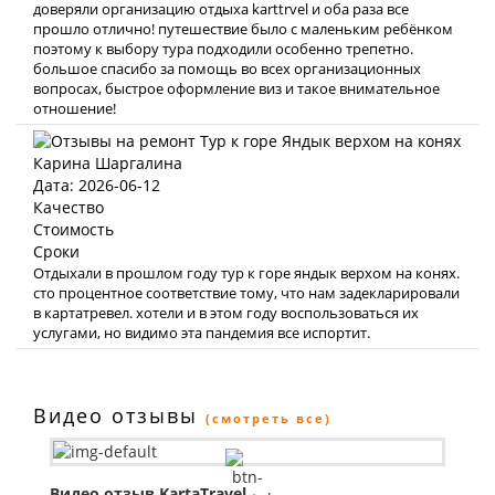
доверяли организацию отдыха karttrvel и оба раза все
прошло отлично! путешествие было с маленьким ребёнком
поэтому к выбору тура подходили особенно трепетно.
большое спасибо за помощь во всех организационных
вопросах, быстрое оформление виз и такое внимательное
отношение!
Карина Шаргалина
Дата: 2026-06-12
Качество
Стоимость
Сроки
Отдыхали в прошлом году тур к горе яндык верхом на конях.
сто процентное соответствие тому, что нам задекларировали
в картатревел. хотели и в этом году воспользоваться их
услугами, но видимо эта пандемия все испортит.
Видео отзывы
(смотреть все)
Видео отзыв KartaTravel