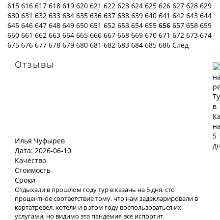
615
616
617
618
619
620
621
622
623
624
625
626
627
628
629
630
631
632
633
634
635
636
637
638
639
640
641
642
643
644
645
646
647
648
649
650
651
652
653
654
655
656
657
658
659
660
661
662
663
664
665
666
667
668
669
670
671
672
673
674
675
676
677
678
679
680
681
682
683
684
685
686
След
Отзывы
Илья Чуфырев
Дата: 2026-06-10
Качество
Стоимость
Сроки
Отдыхали в прошлом году тур в казань на 5 дня. сто
процентное соответствие тому, что нам задекларировали в
картатревел. хотели и в этом году воспользоваться их
услугами, но видимо эта пандемия все испортит.