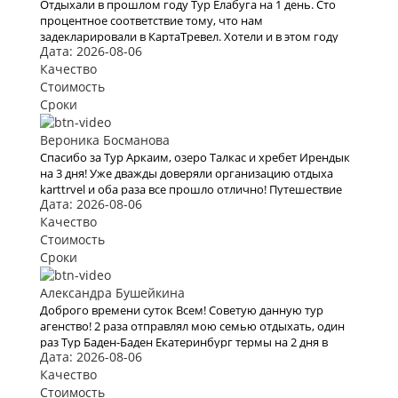
Отдыхали в прошлом году Тур Елабуга на 1 день. Сто
процентное соответствие тому, что нам
задекларировали в КартаТревел. Хотели и в этом году
Дата: 2026-08-06
воспользоваться их услугами, но видимо эта пандемия
все испортит.
Качество
Стоимость
Сроки
Вероника Босманова
Спасибо за Тур Аркаим, озеро Талкас и хребет Ирендык
на 3 дня! Уже дважды доверяли организацию отдыха
karttrvel и оба раза все прошло отлично! Путешествие
Дата: 2026-08-06
было с маленьким ребёнком поэтому к выбору тура
подходили особенно трепетно. Большое спасибо за
Качество
помощь во всех организационных вопросах, быстрое
Стоимость
оформление виз и такое внимательное отношение!
Сроки
Александра Бушейкина
Доброго времени суток Всем! Советую данную тур
агенство! 2 раза отправлял мою семью отдыхать, один
раз Тур Баден-Баден Екатеринбург термы на 2 дня в
Дата: 2026-08-06
начале 2020 года, и второй раз решили полететь на
моря а именно в Турцию, все понравилось, буду
Качество
рекомендовать.
Стоимость