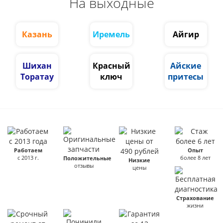
На выходные
Казань
Иремель
Айгир
Шихан
Красный
Айские
Торатау
ключ
притесы
Работаем
Опыт
с 2013 г.
более 8 лет
Положительные
Низкие
отзывы
цены
Страхование
жизни