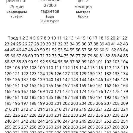
Соблюдаем
Быстрая
график
бронь
Было
< 700 туров
Пред
1
2
3
4
5
6
7
8
9
10
11
12
13
14
15
16
17
18
19
20
21
22
23
24
25
26
27
28
29
30
31
32
33
34
35
36
37
38
39
40
41
42
43
44
45
46
47
48
49
50
51
52
53
54
55
56
57
58
59
60
61
62
63
64
65
66
67
68
69
70
71
72
73
74
75
76
77
78
79
80
81
82
83
84
85
86
87
88
89
90
91
92
93
94
95
96
97
98
99
100
101
102
103
104
105
106
107
108
109
110
111
112
113
114
115
116
117
118
119
120
121
122
123
124
125
126
127
128
129
130
131
132
133
134
135
136
137
138
139
140
141
142
143
144
145
146
147
148
149
150
151
152
153
154
155
156
157
158
159
160
161
162
163
164
165
166
167
168
169
170
171
172
173
174
175
176
177
178
179
180
181
182
183
184
185
186
187
188
189
190
191
192
193
194
195
196
197
198
199
200
201
202
203
204
205
206
207
208
209
210
211
212
213
214
215
216
217
218
219
220
221
222
223
224
225
226
227
228
229
230
231
232
233
234
235
236
237
238
239
240
241
242
243
244
245
246
247
248
249
250
251
252
253
254
255
256
257
258
259
260
261
262
263
264
265
266
267
268
269
270
271
272
273
274
275
276
277
278
279
280
281
282
283
284