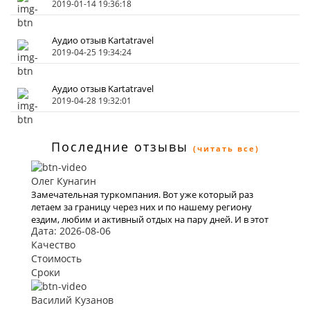
2019-01-14 19:36:18
Аудио отзыв Kartatravel
2019-04-25 19:34:24
Аудио отзыв Kartatravel
2019-04-28 19:32:01
Последние отзывы
(читать все)
Олег Кунагин
Замечательная туркомпания. Вот уже который раз
летаем за границу через них и по нашему региону
ездим, любим и активный отдых на пару дней. И в этот
Дата: 2026-08-06
раз тоже купили очередной тур через них. Вежливый
персонал , дружественный коллектив. Быстро и
Качество
моментально нашли тур по всем нашим параметрам , в
Стоимость
итоге мы выбрали Тур в Уфу на 3 дня. Спасибо всему
Сроки
коллективу кампании. В следующий раз обязательно
воспользуемся вашими услугами .
Василий Кузанов